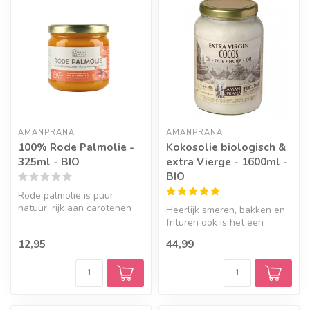
AMANPRANA
AMANPRANA
100% Rode Palmolie -
Kokosolie biologisch &
325ml - BIO
extra Vierge - 1600ml -
BIO
Rode palmolie is puur
natuur, rijk aan carotenen
Heerlijk smeren, bakken en
en 7 soorten vitamine E.
frituren ook is het een
gezond en 100% natuurlijk
12,95
44,99
lic...