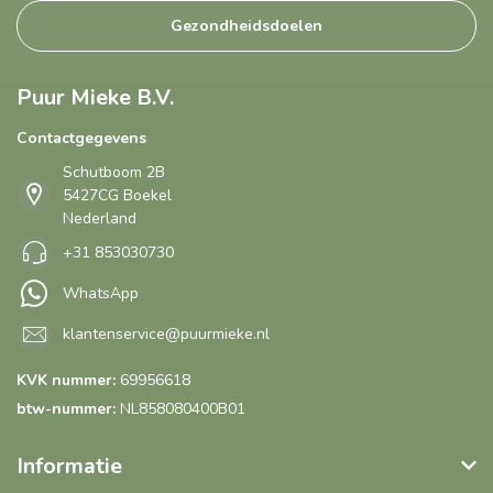
Gezondheidsdoelen
Puur Mieke B.V.
Contactgegevens
Schutboom 2B
5427CG Boekel
Nederland
+31 853030730
WhatsApp
klantenservice@puurmieke.nl
KVK nummer:
69956618
btw-nummer:
NL858080400B01
Informatie