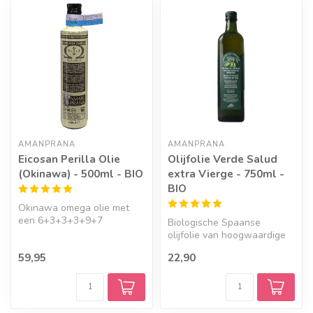
AMANPRANA
AMANPRANA
Eicosan Perilla Olie
Olijfolie Verde Salud
(Okinawa) - 500ml - BIO
extra Vierge - 750ml -
BIO
Okinawa omega olie met
een 6+3+3+3+9+7
Biologische Spaanse
samenstelling. Bevat extra
olijfolie van hoogwaardige
veel plantaard...
kwaliteit.
59,95
22,90