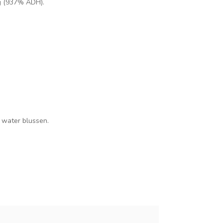
g
(937% ADH).
 water blussen.