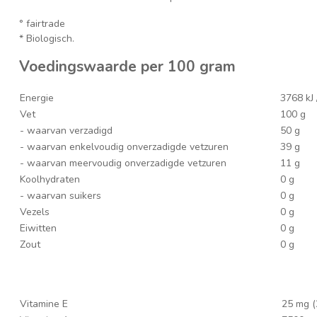
° fairtrade
* Biologisch.
Voedingswaarde per 100 gram
Energie
3768 kJ 
Vet
100 g
- waarvan verzadigd
50 g
- waarvan enkelvoudig onverzadigde vetzuren
39 g
- waarvan meervoudig onverzadigde vetzuren
11 g
Koolhydraten
0 g
- waarvan suikers
0 g
Vezels
0 g
Eiwitten
0 g
Zout
0 g
Vitamine E
25 mg 