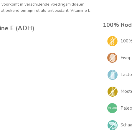
re voorkomt in verschillende voedingsmiddelen
al bekend om zijn rol als antioxidant. Vitamine E
100% Rode
ine E (ADH)
100% 
Eivrij
Lacto
Moste
Paleo
Schaal