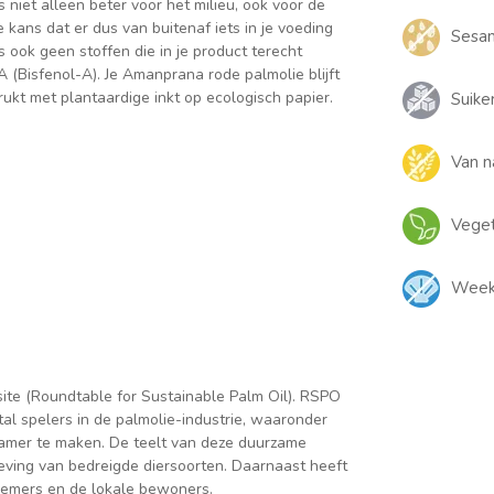
 niet alleen beter voor het milieu, ook voor de
 kans dat er dus van buitenaf iets in je voeding
Sesam
as ook geen stoffen die in je product terecht
(Bisfenol-A). Je Amanprana rode palmolie blijft
ukt met plantaardige inkt op ecologisch papier.
Suiker
Van n
Veget
Weekd
e (Roundtable for Sustainable Palm Oil). RSPO
l spelers in de palmolie-industrie, waaronder
amer te maken. De teelt van deze duurzame
eving van bedreigde diersoorten. Daarnaast heeft
nemers en de lokale bewoners.