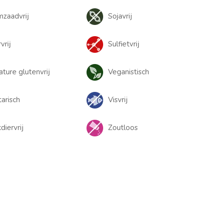
zaadvrij
Sojavrij
vrij
Sulfietvrij
ature glutenvrij
Veganistisch
arisch
Visvrij
iervrij
Zoutloos