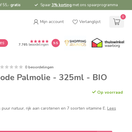
f 55,-
gratis
Spaar
3% korting
met ons spaarprogramma
0
Mijn account
Verlanglijst
ies
9.5
7.765
beoordelingen
0 beoordelingen
de Palmolie - 325ml - BIO
Op voorraad
 puur natuur, rijk aan carotenen en 7 soorten vitamine E.
Lees