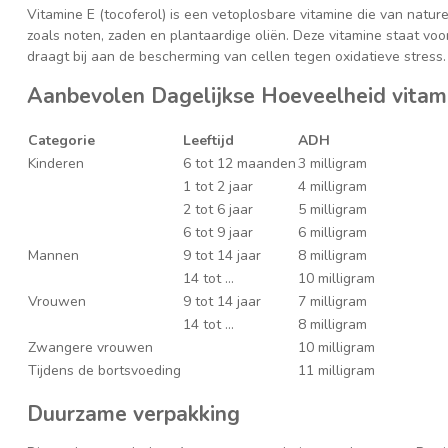
Vitamine E (tocoferol) is een vetoplosbare vitamine die van natu
zoals noten, zaden en plantaardige oliën. Deze vitamine staat voor
draagt bij aan de bescherming van cellen tegen oxidatieve stress.
Aanbevolen Dagelijkse Hoeveelheid vitam
Categorie
Leeftijd
ADH
Kinderen
6 tot 12 maanden
3 milligram
1 tot 2 jaar
4 milligram
2 tot 6 jaar
5 milligram
6 tot 9 jaar
6 milligram
Mannen
9 tot 14 jaar
8 milligram
14 tot ...
10 milligram
Vrouwen
9 tot 14 jaar
7 milligram
14 tot ...
8 milligram
Zwangere vrouwen
10 milligram
Tijdens de bortsvoeding
11 milligram
Duurzame verpakking