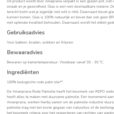
Dit product wordt door Amaprana verpakt in een glazen pot. Dat is
smaak en je gezondheid. Glas is een niet-doorlaatbare materie. De
terecht komt wat je eigenlijk niet wilt is nihil. Daarnaast bevat gl
kunnen komen. Glas is 100% natuurlijk en bevat dan ook geen BPA 
met optimale kwaliteit behouden. Daarnaast wordt het etiket gedr
Gebruiksadvies
Voor bakken, braden, wokken en frituren.
Bewaaradvies
Bewaren op kamertemperatuur. Vloeibaar vanaf 30 - 35 °C.
Ingrediënten
100% biologische rode palm olie*°.
De Amanprana Rode Palmolie heeft het keurmerk van RSPO websit
heeft alles te maken met duurzame palmolie. Een toenemend aanta
Amanprana, werken hierbij samen om de palmolie-industrie duurz
palmolie mag niet ten koste gegaan van natuurbos of de leefomg
het keurmerk criteria voor het respecteren van rechten van werk