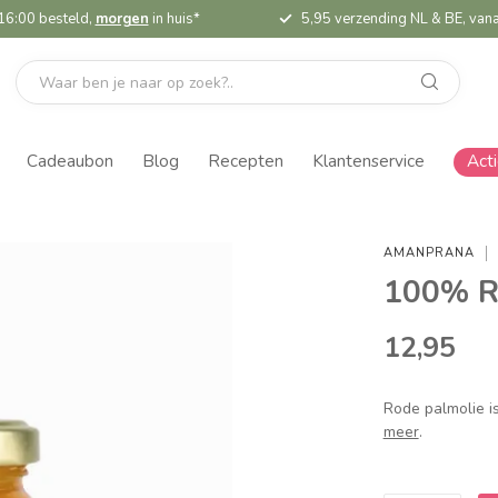
16:00 besteld,
morgen
in huis*
5,95 verzending NL & BE, vana
Cadeaubon
Blog
Recepten
Klantenservice
Act
AMANPRANA
100% Ro
12,95
Rode palmolie is
meer
.