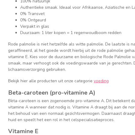
100% natuurlijk
Authentieke smaak. Ideaal voor Afrikaanse, Aziatische en L
0% Transvet
0% Ontgeurd
Verpakt in glas
Duurzaam: 1 liter kopen = 1 regenwoudboom redden
Rode palmolie is niet hetzelfde als witte palmolie. De laatste is n
geraffineerd, al het goede wordt hierbij uit de rode palmolie geha
vitamine E. Kies voor de duurzame en biologische Rode Palmolie v
smaak, maar verhoogt ook de voedingswaarde van je gerechten. D
lichaamsverzorging gebruiken.
Bekijk hier alle producten uit onze categorie
voeding
Beta-caroteen (pro-vitamine A)
Bèta-caroteen is een zogenoemde pro-vitamine A. Dit betekent da
vitamine A wanneer dat nodig is. Vitamine A draagt bij aan de n
het behoud van een normaal gezichtsvermogen. Daarnaast draagt
huid en speelt het een rol in het celspecialisatieproces.
Vitamine E