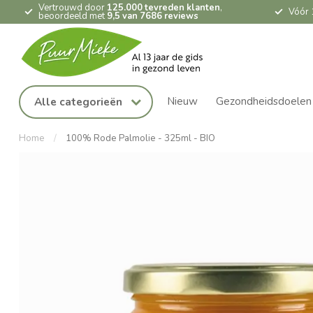
Vertrouwd door
125.000 tevreden klanten
,
Vóór 
beoordeeld met
9,5 van 7686 reviews
Nieuw
Gezondheidsdoelen
Alle categorieën
Home
/
100% Rode Palmolie - 325ml - BIO