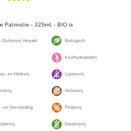
 Palmolie - 325ml - BIO is
Glutenvrij Verpakt
Biologisch
Koolhydraatarm
se- en Melkvrij
Lupinevrij
rdvrij
Notenvrij
- en Oervoeding
Pindavrij
diervrij
Selderijvrij