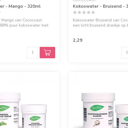
T
COCOCOAST
er - Mango - 320ml
Kokoswater - Bruisend - 
 Mango van Cococoast
Kokoswater Bruisend van Coco
 88% puur kokoswater met
een licht bruisend drankje op 
p, ...
99%...
2,29