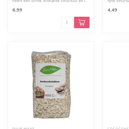
heeft een lichte, krokante structuur en i...
fijne struct
6,99
4,49