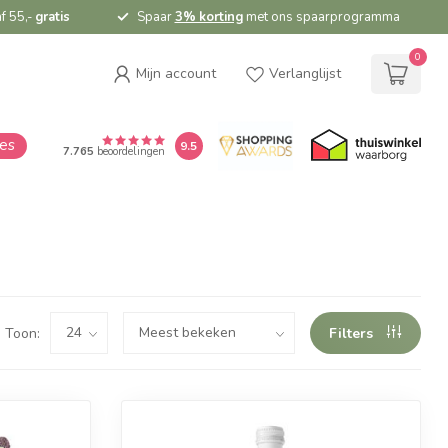
f 55,-
gratis
Spaar
3% korting
met ons spaarprogramma
0
Mijn account
Verlanglijst
ies
9.5
7.765
beoordelingen
Toon:
Filters