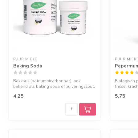
PUUR MIEKE
PUUR MIEK
Baking Soda
Pepermunt
Bakzout (natriumbicarbonaat), ook
Biologisch 
bekend als baking soda of zuiveringszout,
frisse, kra
is e...
pe...
4,25
5,75