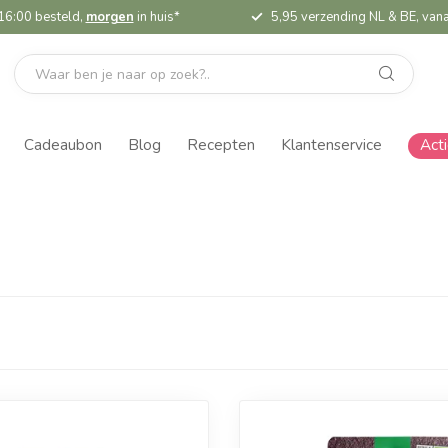
16:00 besteld,
morgen
in huis*
5,95 verzending NL & BE, vana
Cadeaubon
Blog
Recepten
Klantenservice
Act