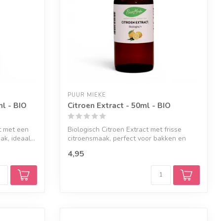
PUUR MIEKE
l - BIO
Citroen Extract - 50ml - BIO
t met een
Biologisch Citroen Extract met frisse
k, ideaal...
citroensmaak, perfect voor bakken en
drank...
4,95