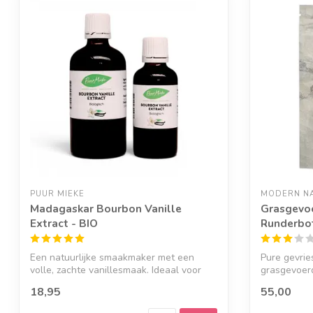
PUUR MIEKE
MODERN NA
Madagaskar Bourbon Vanille
Grasgevo
Extract - BIO
Runderbot
Een natuurlijke smaakmaker met een
Pure gevrie
volle, zachte vanillesmaak. Ideaal voor
grasgevoer
bakke...
amin...
18,95
55,00