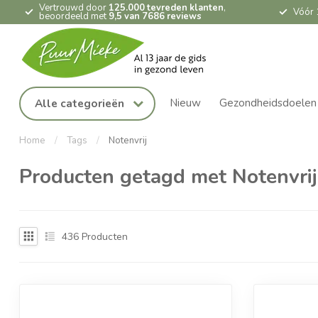
Vertrouwd door
125.000 tevreden klanten
,
Vóór 
beoordeeld met
9,5 van 7686 reviews
Nieuw
Gezondheidsdoelen
Alle categorieën
Home
/
Tags
/
Notenvrij
Producten getagd met Notenvrij
436
Producten