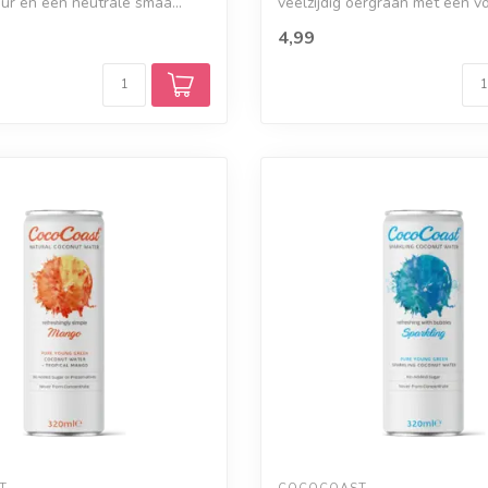
uur en een neutrale smaa...
veelzijdig oergraan met een v
en...
4,99