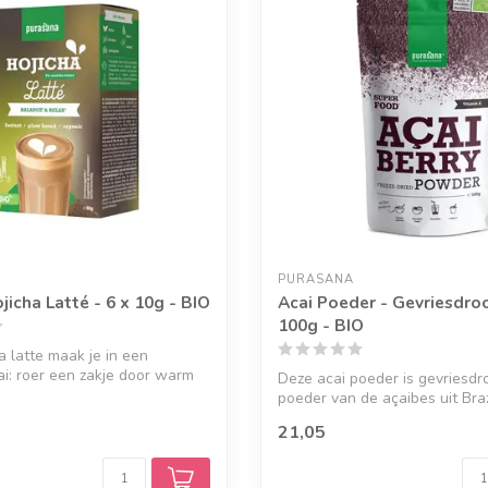
PURASANA
jicha Latté - 6 x 10g - BIO
Acai Poeder - Gevriesdro
100g - BIO
a latte maak je in een
i: roer een zakje door warm
Deze acai poeder is gevriesd
poeder van de açaibes uit Braz
gemaakt va...
21,05