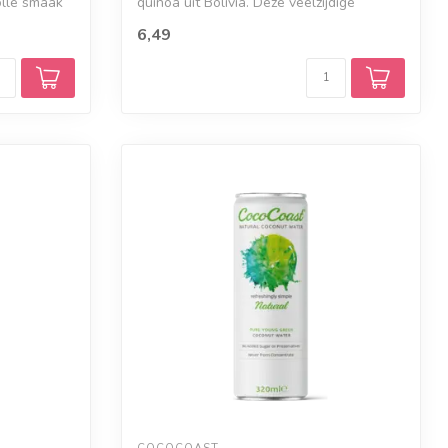
olle smaak
quinoa uit Bolivia. Deze veelzijdige
vlokken ...
6,49