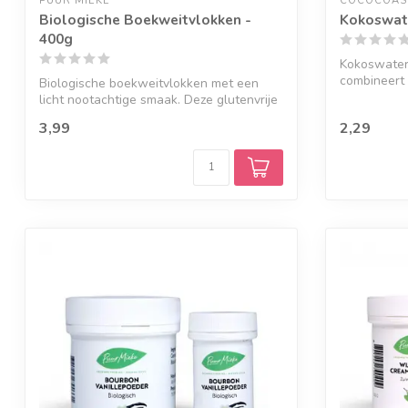
PUUR MIEKE
COCOCOAS
Biologische Boekweitvlokken -
Kokoswat
400g
Kokoswater
combineert
Biologische boekweitvlokken met een
12% mangosa
licht nootachtige smaak. Deze glutenvrije
vl...
3,99
2,29