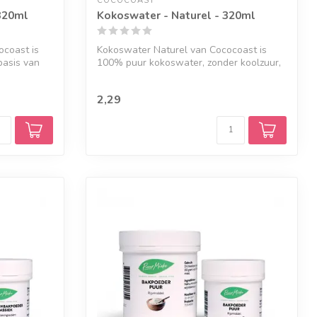
COCOCOAST
320ml
Kokoswater - Naturel - 320ml
coast is
Kokoswater Naturel van Cococoast is
basis van
100% puur kokoswater, zonder koolzuur,
suike...
2,29