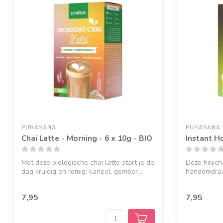
PURASANA
PURASANA
Chai Latte - Morning - 6 x 10g - BIO
Instant Ho
Met deze biologische chai latte start je de
Deze hojich
dag kruidig en romig: kaneel, gember...
handomdraa
water en...
7,95
7,95