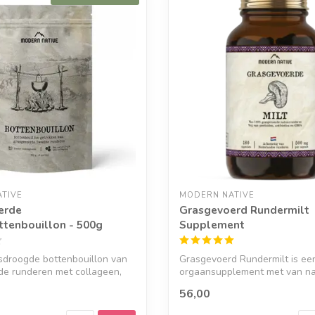
TIVE
MODERN NATIVE
erde
Grasgevoerd Rundermilt
tenbouillon - 500g
Supplement
sdroogde bottenbouillon van
Grasgevoerd Rundermilt is ee
de runderen met collageen,
orgaansupplement met van na
heemijzer, vi...
56,00