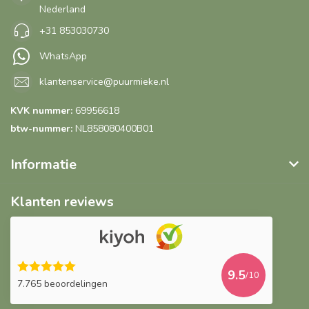
Nederland
+31 853030730
WhatsApp
klantenservice@puurmieke.nl
KVK nummer:
69956618
btw-nummer:
NL858080400B01
Informatie
Klanten reviews
9.5
/10
7.765 beoordelingen