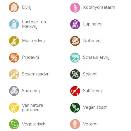
Eivrij
Koolhydraatarm
Lactose- en
Lupinevrij
Melkvrij
Mosterdvrij
Notenvrij
Pindavrij
Schaaldiervrij
Sesamzaadvrij
Sojavrij
Suikervrij
Sulfietvrij
Van nature
Veganistisch
glutenvrij
Vegetarisch
Vetarm