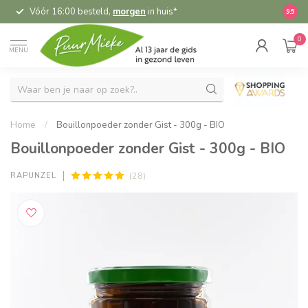
Vóór 16:00 besteld,
morgen
in huis*
5,
9.5
0
MENU
Home
/
Bouillonpoeder zonder Gist - 300g - BIO
Bouillonpoeder zonder Gist - 300g - BIO
(28)
RAPUNZEL