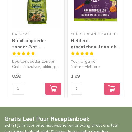
RAPUNZEL
YOUR ORGANIC NATURE
Y
Bouillonpoeder
Heldere
H
zonder Gist -
groentebouillonblokjes
k
Navulverpakking -
zonder gist - BIO
z
500g - BIO
Bouillonpoeder zonder
Your Organic
K
Gist - Navulverpakking -
Nature Heldere
z
...
groentebouillonblok...
O
8,99
1,69
1
Gratis Leef Puur Receptenboek
Schrijf je in voor onze nieuwsbrief en ontvang direct ons leef
puur receptenboek met 30 gezonde en snelle recepten