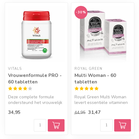
-30%
VITALS
ROYAL GREEN
Vrouwenformule PRO -
Multi Woman - 60
60 tabletten
tabletten
Deze complete formule
Royal Green Multi Woman
ondersteund het vrouwelijk
levert essentiële vitaminen
lichaam bij de menstruatie
en mineralen die een vrouw
34,95
31,47
44,95
en b...
n...