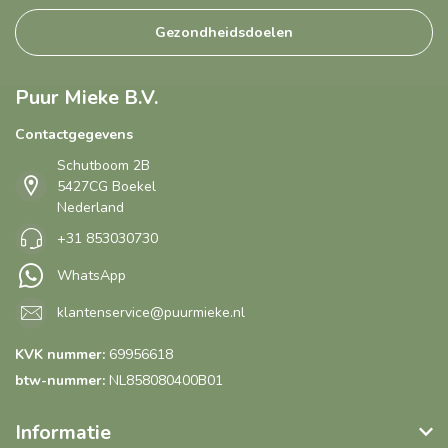
Gezondheidsdoelen
Puur Mieke B.V.
Contactgegevens
Schutboom 2B
5427CG Boekel
Nederland
+31 853030730
WhatsApp
klantenservice@puurmieke.nl
KVK nummer:
69956618
btw-nummer:
NL858080400B01
Informatie