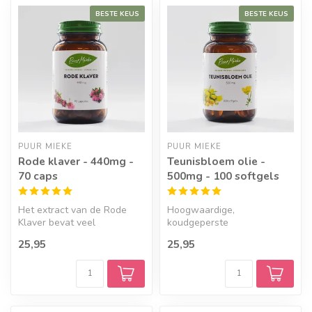
BESTE KEUS
BESTE KEUS
PUUR MIEKE
PUUR MIEKE
Rode klaver - 440mg -
Teunisbloem olie -
70 caps
500mg - 100 softgels
Het extract van de Rode
Hoogwaardige,
Klaver bevat veel
koudgeperste
plantaardige fenolen en
teunisbloemolie. Rijk aan
25,95
25,95
vitamines zoal...
essentiële vetzuren,
waaron...