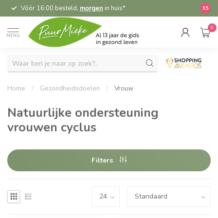
Vóór 16:00 besteld,
morgen
in huis*
5,
9.5
0
MENU
Home
/
Gezondheidsdoelen
/
Vrouw
Natuurlijke ondersteuning
vrouwen cyclus
Filters