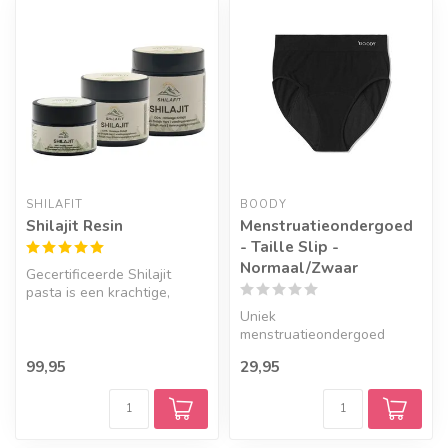
SHILAFIT
BOODY
Shilajit Resin
Menstruatieondergoed
- Taille Slip -
Normaal/Zwaar
Gecertificeerde Shilajit
pasta is een krachtige,
geconcentreerde vorm van
Uniek
Shilaj...
menstruatieondergoed
gemaakt van bamboe.
99,95
29,95
Lekvrij en comfortabel met
de kwa...