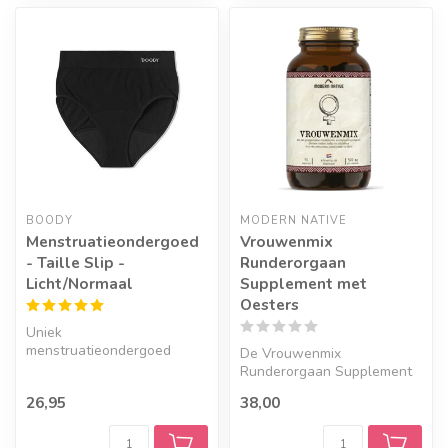
BOODY
MODERN NATIVE
Menstruatieondergoed
Vrouwenmix
- Taille Slip -
Runderorgaan
Licht/Normaal
Supplement met
Oesters
Uniek
menstruatieondergoed
De Vrouwenmix
gemaakt van bamboe.
Runderorgaan Supplement
Lekvrij en comfortabel met
combineert lever, oesters,
26,95
38,00
de kwa...
voortplantingso...