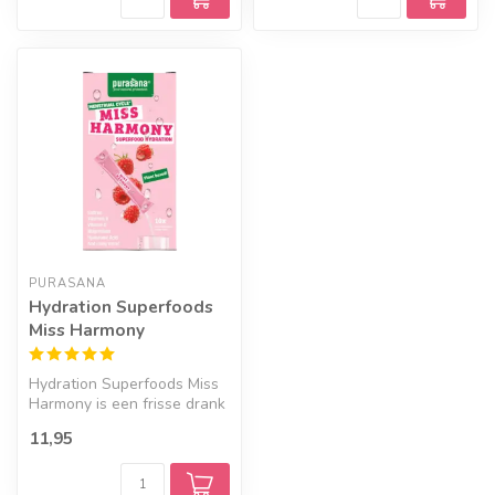
PURASANA
Hydration Superfoods
Miss Harmony
Hydration Superfoods Miss
Harmony is een frisse drank
met rode vruchtensmaak in
11,95
...