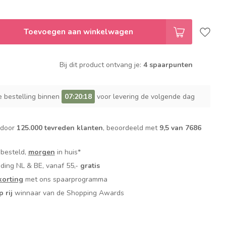
Toevoegen aan winkelwagen
Bij dit product ontvang je:
4 spaarpunten
e bestelling binnen
07:20:17
voor levering de volgende dag
 door
125.000 tevreden klanten
, beoordeeld met
9,5 van 7686
 besteld,
morgen
in huis*
nding NL & BE, vanaf 55,-
gratis
orting
met ons spaarprogramma
p rij
winnaar van de Shopping Awards