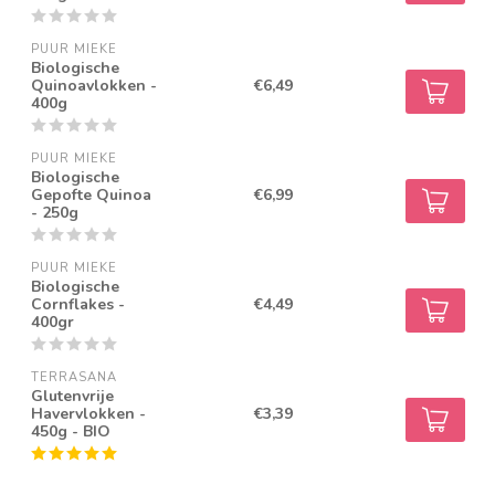
PUUR MIEKE
Biologische
Quinoavlokken -
€6,49
400g
PUUR MIEKE
Biologische
Gepofte Quinoa
€6,99
- 250g
PUUR MIEKE
Biologische
Cornflakes -
€4,49
400gr
TERRASANA
Glutenvrije
Havervlokken -
€3,39
450g - BIO