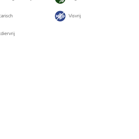
arisch
Visvrij
iervrij