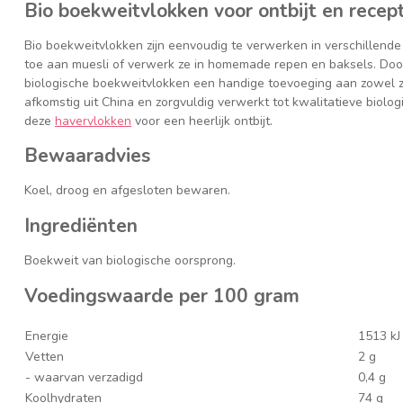
Bio boekweitvlokken voor ontbijt en recep
Bio boekweitvlokken zijn eenvoudig te verwerken in verschillende 
toe aan muesli of verwerk ze in homemade repen en baksels. Door 
biologische boekweitvlokken een handige toevoeging aan zowel zo
afkomstig uit China en zorgvuldig verwerkt tot kwalitatieve biolog
deze
havervlokken
voor een heerlijk ontbijt.
Bewaaradvies
Koel, droog en afgesloten bewaren.
Ingrediënten
Boekweit van biologische oorsprong.
Voedingswaarde per 100 gram
Energie
1513 kJ
Vetten
2 g
- waarvan verzadigd
0,4 g
Koolhydraten
74 g