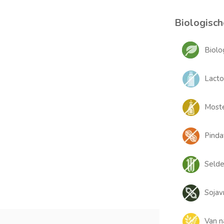
Biologisch
Biolo
Lacto
Moste
Pindav
Selder
Sojavr
Van n