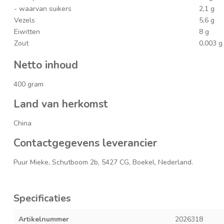
- waarvan suikers
2,1 g
Vezels
5,6 g
Eiwitten
8 g
Zout
0,003 g
Netto inhoud
400 gram
Land van herkomst
China
Contactgegevens leverancier
Puur Mieke, Schutboom 2b, 5427 CG, Boekel, Nederland.
Specificaties
Artikelnummer
2026318