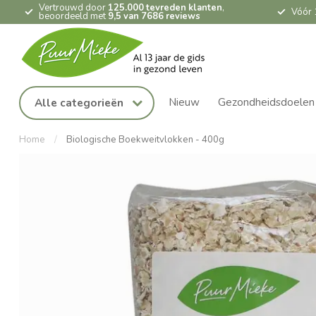
Vertrouwd door
125.000 tevreden klanten
,
Vóór 
beoordeeld met
9,5 van 7686 reviews
Nieuw
Gezondheidsdoelen
Alle categorieën
Home
/
Biologische Boekweitvlokken - 400g