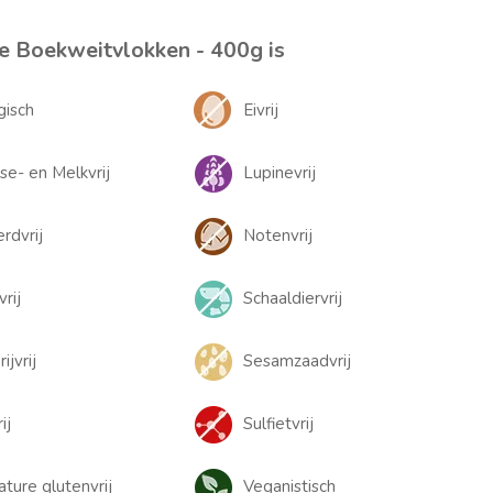
e Boekweitvlokken - 400g is
gisch
Eivrij
se- en Melkvrij
Lupinevrij
rdvrij
Notenvrij
rij
Schaaldiervrij
ijvrij
Sesamzaadvrij
ij
Sulfietvrij
ature glutenvrij
Veganistisch