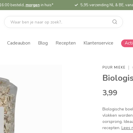
16:00 besteld,
morgen
in huis*
5,95 verzending NL & BE, vana
Cadeaubon
Blog
Recepten
Klantenservice
Act
PUUR MIEKE
Biologi
3,99
Biologische boe
vlokken worden
oorsprong. Ideaal
recepten.
Lees 