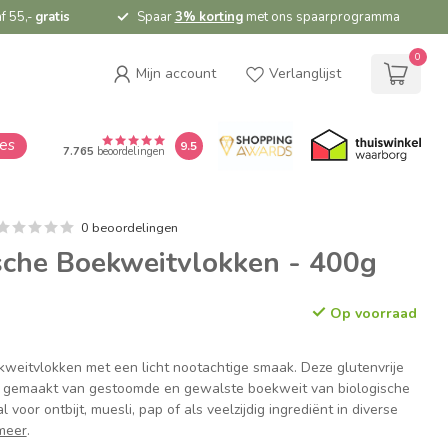
f 55,-
gratis
Spaar
3% korting
met ons spaarprogramma
0
Mijn account
Verlanglijst
ies
9.5
7.765
beoordelingen
0 beoordelingen
sche Boekweitvlokken - 400g
Op voorraad
kweitvlokken met een licht nootachtige smaak. Deze glutenvrije
 gemaakt van gestoomde en gewalste boekweit van biologische
 voor ontbijt, muesli, pap of als veelzijdig ingrediënt in diverse
meer
.