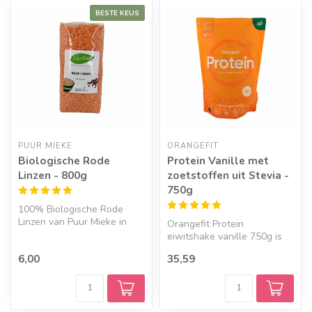
BESTE KEUS
Geef een seintje
PUUR MIEKE
ORANGEFIT
Biologische Rode
Protein Vanille met
Linzen - 800g
zoetstoffen uit Stevia -
750g
100% Biologische Rode
Linzen van Puur Mieke in
Orangefit Protein
een verpakking van 800g.
eiwitshake vanille 750g is
Heerlijk...
een 100% plantaardig
6,00
35,59
eiwitpoeder, ...