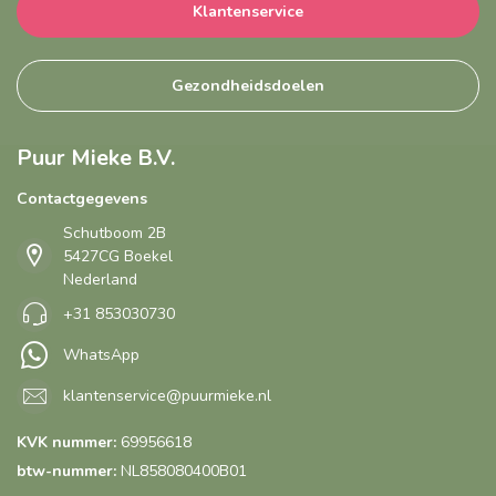
Klantenservice
Gezondheidsdoelen
Puur Mieke B.V.
Contactgegevens
Schutboom 2B
5427CG Boekel
Nederland
+31 853030730
WhatsApp
klantenservice@puurmieke.nl
KVK nummer:
69956618
btw-nummer:
NL858080400B01