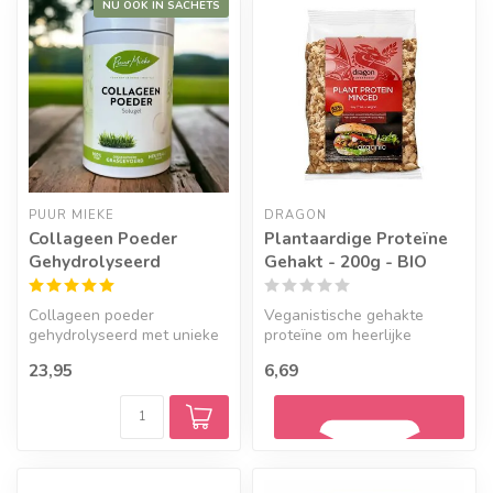
NU OOK IN SACHETS
PUUR MIEKE
DRAGON
Collageen Poeder
Plantaardige Proteïne
Gehydrolyseerd
Gehakt - 200g - BIO
Collageen poeder
Veganistische gehakte
gehydrolyseerd met unieke
proteïne om heerlijke
eigenschappen, zo is deze
pastasauzen of burgers mee
23,95
6,69
collageen g...
te maken....