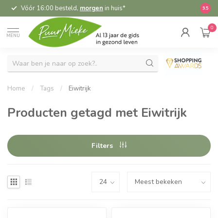
Vóór 16:00 besteld,
morgen
in huis*
5,
9.5
0
MENU
Home
/
Tags
/
Eiwitrijk
Producten getagd met Eiwitrijk
Filters