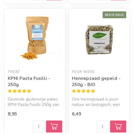
BESTE KEUS
TREAT
PUUR MIEKE
KPNI Pasta Fusilli -
Hennepzaad gepeld -
250g
250g - BIO
Gezonde glutenvrije paleo
Ons hennepzaad is puur
KPNI Pasta Fusilli 250g van
natuur en biologisch, een
Treat zijn samengesteld ui...
echte superfood.
8,95
6,49