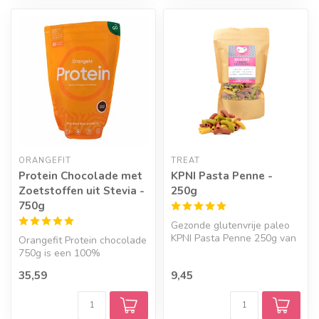
ORANGEFIT
TREAT
Protein Chocolade met
KPNI Pasta Penne -
Zoetstoffen uit Stevia -
250g
750g
Gezonde glutenvrije paleo
KPNI Pasta Penne 250g van
Orangefit Protein chocolade
Treat zijn samengesteld uit
750g is een 100%
...
plantaardig eiwitpoeder,
35,59
9,45
gemaakt v...