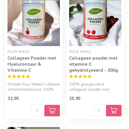
PUUR MIEKE
PUUR MIEKE
Collageen Poeder met
Collageen poeder met
Hyaluronzuur &
vitamine C
Vitamine C
gehydrolyseerd - 300g
Ontdek Puur Mieke's ultieme
100% grasgevoerd
schoonheidsboost: 100%
collageen poeder met
grasgevoerd collageen
vitamine C uit Acerola-
31,95
25,95
poeder ...
extract van Puur Mi...