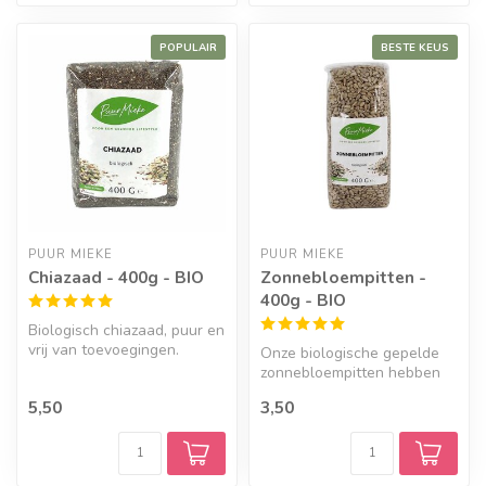
POPULAIR
BESTE KEUS
PUUR MIEKE
PUUR MIEKE
Chiazaad - 400g - BIO
Zonnebloempitten -
400g - BIO
Biologisch chiazaad, puur en
vrij van toevoegingen.
Onze biologische gepelde
zonnebloempitten hebben
een heerlijke zachte
5,50
3,50
nootachtig...