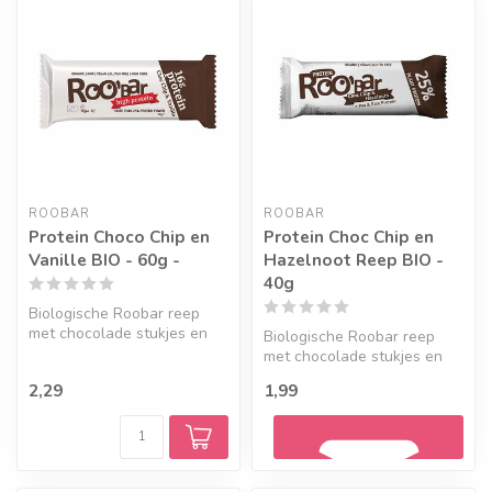
ROOBAR
ROOBAR
Protein Choco Chip en
Protein Choc Chip en
Vanille BIO - 60g -
Hazelnoot Reep BIO -
40g
Biologische Roobar reep
met chocolade stukjes en
Biologische Roobar reep
vanille smaak. Deze reep
met chocolade stukjes en
heeft ...
hazelnoten. Deze reep heeft
2,29
1,99
een...