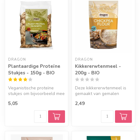
Geef een seintje
DRAGON
DRAGON
Plantaardige Proteïne
Kikkererwtenmeel -
Stukjes - 150g - BIO
200g - BIO
Veganistische proteïne
Deze kikkererwtenmeel is
stukjes om bijvoorbeeld mee
gemaakt van gemalen
te wokken. Bevat 53%
kikkererwten. Het meel
5,05
2,49
proteïne...
heeft een n...