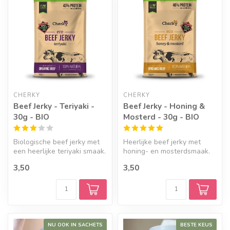
Geef een seintje
CHERKY
CHERKY
Beef Jerky - Teriyaki -
Beef Jerky - Honing &
30g - BIO
Mosterd - 30g - BIO
Biologische beef jerky met
Heerlijke beef jerky met
een heerlijke teriyaki smaak.
honing- en mosterdsmaak.
Gemaakt met 100% natuur...
Een eiwitrijke snack zonder
3,50
3,50
ku...
NU OOK IN SACHETS
BESTE KEUS