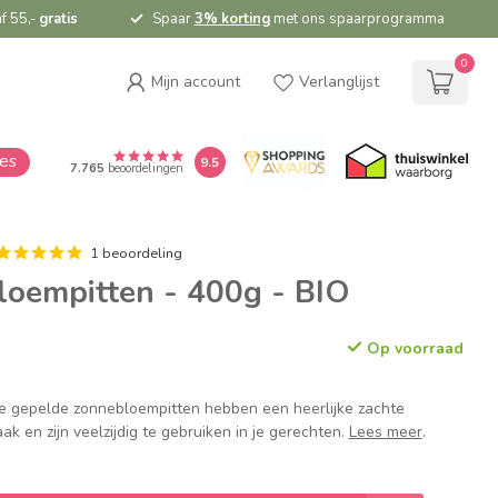
f 55,-
gratis
Spaar
3% korting
met ons spaarprogramma
0
Mijn account
Verlanglijst
ies
9.5
7.765
beoordelingen
1 beoordeling
oempitten - 400g - BIO
Op voorraad
e gepelde zonnebloempitten hebben een heerlijke zachte
k en zijn veelzijdig te gebruiken in je gerechten.
Lees meer
.