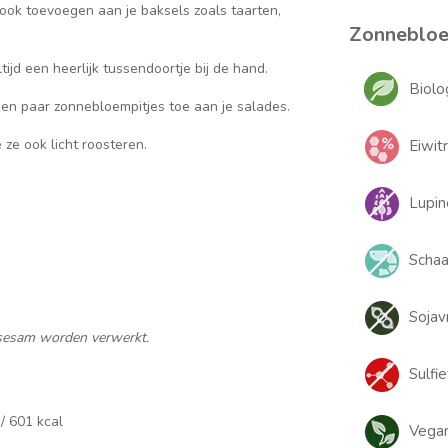
 ook toevoegen aan je baksels zoals taarten,
Zonnebloem
jd een heerlijk tussendoortje bij de hand.
Biolo
een paar zonnebloempitjes toe aan je salades.
ze ook licht roosteren.
Eiwitr
Lupin
Schaal
Sojavr
 sesam worden verwerkt.
Sulfie
 / 601 kcal
Vegan