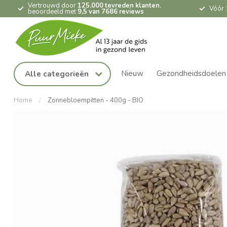
Vertrouwd door
125.000 tevreden klanten
,
Vóór 
beoordeeld met
9,5 van 7686 reviews
Nieuw
Gezondheidsdoelen
Alle categorieën
Home
/
Zonnebloempitten - 400g - BIO