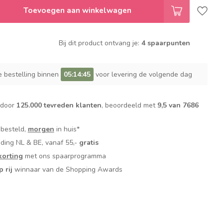
Toevoegen aan winkelwagen
Bij dit product ontvang je:
4 spaarpunten
e bestelling binnen
05:14:44
voor levering de volgende dag
 door
125.000 tevreden klanten
, beoordeeld met
9,5 van 7686
 besteld,
morgen
in huis*
nding NL & BE, vanaf 55,-
gratis
orting
met ons spaarprogramma
p rij
winnaar van de Shopping Awards