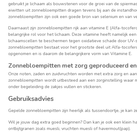
gebruikt je lichaam als bouwstenen voor de groei van de spierma
eiwitten uit zonnebloempitten dragen tevens bij aan de instandho
zonnebloempitten zijn ook een goede bron van selenium en van ve
Daarnaast zijn zonnebloempitten rijk aan vitamine E (Alfa-tocofero
belangrijke rol voor het lichaam. Deze vitamine heeft namelijk een 
lichaamscellen te beschermen tegen oxidatieve schade door UV-str
zonnebloempitten bestaat voor het grootste deel uit Alfa-tocofero
opgenomen en is daarom de belangrijkere vorm van Vitamine E.
Zonnebloempitten met zorg geproduceerd en
Onze noten, zaden en zuidvruchten worden met extra zorg en aan
zonnebloempitten wordt uitbesteed aan een zorginstelling waar 
onder begeleiding de zakjes vullen en stickeren.
Gebruiksadvies
Gepelde zonnebloempitten zijn heerlijk als tussendoortje, je kan ze
Wil je jouw dag extra goed beginnen? Dan kan je ook een klein 
ontbijtgranen zoals muesli, vruchten muesli of havermout(pap).