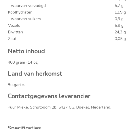
- waarvan verzadigd
5,7 g
Koolhydraten
12,9 g
- waarvan suikers
0,3 g
Vezels
5,9 g
Eiwitten
24,3 g
Zout
0,05 g
Netto inhoud
400 gram (14 oz).
Land van herkomst
Bulgarije.
Contactgegevens leverancier
Puur Mieke, Schutboom 2b, 5427 CG, Boekel, Nederland.
Specificaties