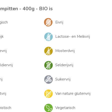
pitten - 400g - BIO is
gisch
Eivrij
ijk
Lactose- en Melkvrij
evrij
Mosterdvrij
diervrij
Selderijvrij
ij
Suikervrij
tvrij
Van nature glutenvrij
istisch
Vegetarisch