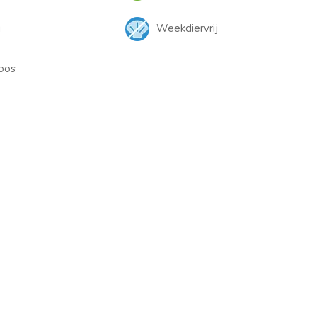
j
Weekdiervrij
oos