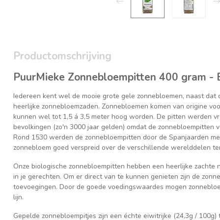
Productomschrijving
PuurMieke Zonnebloempitten 400 gram - 
Iedereen kent wel de mooie grote gele zonnebloemen, naast dat d
heerlijke zonnebloemzaden. Zonnebloemen komen van origine voor
kunnen wel tot 1,5 á 3,5 meter hoog worden. De pitten werden v
bevolkingen (zo'n 3000 jaar gelden) omdat de zonnebloempitten v
Rond 1530 werden de zonnebloempitten door de Spanjaarden mee
zonnebloem goed verspreid over de verschillende werelddelen ter
Onze biologische zonnebloempitten hebben een heerlijke zachte no
in je gerechten. Om er direct van te kunnen genieten zijn de zonn
toevoegingen. Door de goede voedingswaardes mogen zonnebloempi
lijn.
Gepelde zonnebloempitjes zijn een échte eiwitrijke (24,3g / 100g)