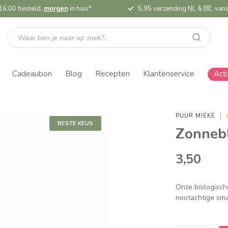
16:00 besteld,
morgen
in huis*
5,95 verzending NL & BE, vana
Cadeaubon
Blog
Recepten
Klantenservice
Act
PUUR MIEKE
BESTE KEUS
Zonnebl
3,50
Onze biologisch
nootachtige smaa