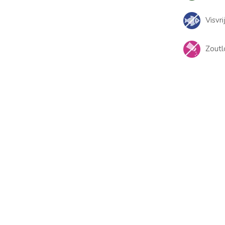
Visvri
Zoutl