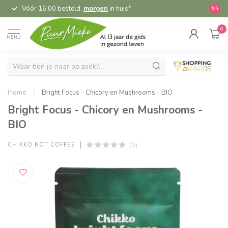
Vóór 16:00 besteld,
morgen
in huis*
5,
9.5
0
MENU
Home
/
Bright Focus - Chicory en Mushrooms - BIO
Bright Focus - Chicory en Mushrooms -
BIO
(0)
CHIKKO NOT COFFEE