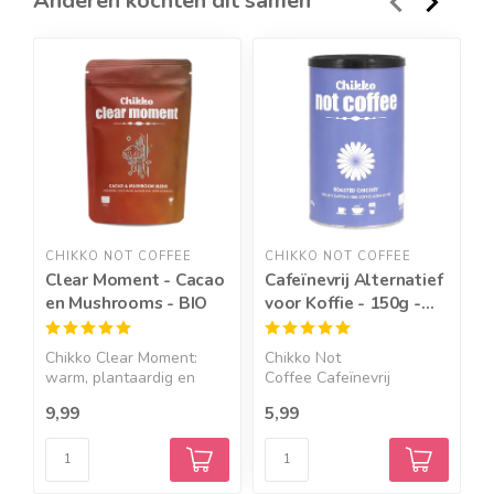
Anderen kochten dit samen
CHIKKO NOT COFFEE
CHIKKO NOT COFFEE
C
Clear Moment - Cacao
Cafeïnevrij Alternatief
P
en Mushrooms - BIO
voor Koffie - 150g -
B
BIO
Chikko Clear Moment:
Chikko Not
P
warm, plantaardig en
Coffee Cafeïnevrij
v
verra...
alternatief voor ...
9,99
5,99
7