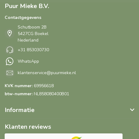
Puur Mieke B.V.
Contactgegevens
Schutboom 2B
5427CG Boekel
Nederland
+31 853030730
WhatsApp
klantenservice@puurmieke.nl
KVK nummer:
69956618
btw-nummer:
NL858080400B01
Informatie
Klanten reviews