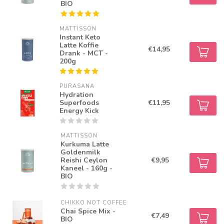
BIO
MATTISSON
Instant Keto
Latte Koffie
€14,95
Drank - MCT -
200g
PURASANA
Hydration
Superfoods
€11,95
Energy Kick
MATTISSON
Kurkuma Latte
Goldenmilk
Reishi Ceylon
€9,95
Kaneel - 160g -
BIO
CHIKKO NOT COFFEE
Chai Spice Mix -
€7,49
BIO