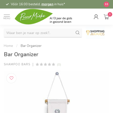
Vóór 16:00 besteld,
morgen
in huis*
5,
9.5
0
MENU
Home
/
Bar Organizer
Bar Organizer
(0)
SHAMPOO BARS