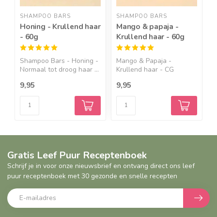
SHAMPOO BARS
SHAMPOO BARS
S
Honing - Krullend haar
Mango & papaja -
Z
- 60g
Krullend haar - 60g
Shampoo Bars - Honing -
Mango & Papaja -
S
Normaal tot droog haar ...
Krullend haar - CG
Z
Friendly - ...
S
9,95
9,95
3
Gratis Leef Puur Receptenboek
Schrijf je in voor onze nieuwsbrief en ontvang direct ons leef
puur receptenboek met 30 gezonde en snelle recepten