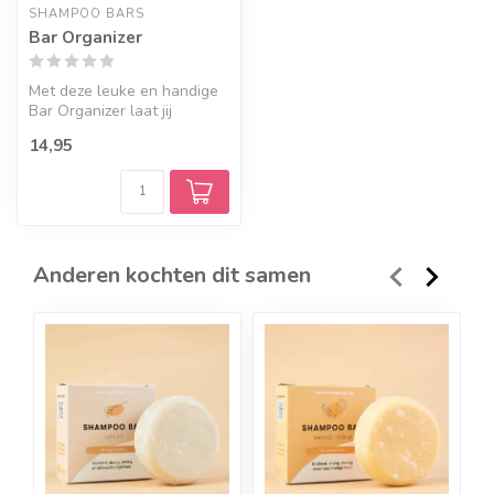
SHAMPOO BARS
Bar Organizer
Met deze leuke en handige
Bar Organizer laat jij
eenvoudig jouw Shampoo
14,95
Bars dro...
Anderen kochten dit samen