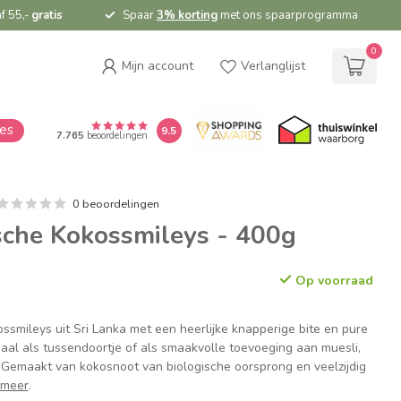
f 55,-
gratis
Spaar
3% korting
met ons spaarprogramma
0
Mijn account
Verlanglijst
ies
9.5
7.765
beoordelingen
0 beoordelingen
sche Kokossmileys - 400g
Op voorraad
ssmileys uit Sri Lanka met een heerlijke knapperige bite en pure
aal als tussendoortje of als smaakvolle toevoeging aan muesli,
 Gemaakt van kokosnoot van biologische oorsprong en veelzijdig
 meer
.