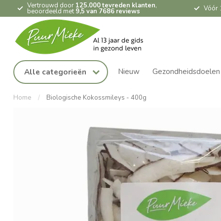
Vertrouwd door
125.000 tevreden klanten
,
Vóór 
beoordeeld met
9,5 van 7686 reviews
Nieuw
Gezondheidsdoelen
Alle categorieën
Home
/
Biologische Kokossmileys - 400g