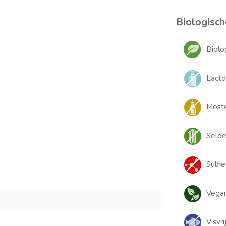
Biologisch
Biolo
Lacto
Moste
Selder
Sulfie
Vegan
Visvri