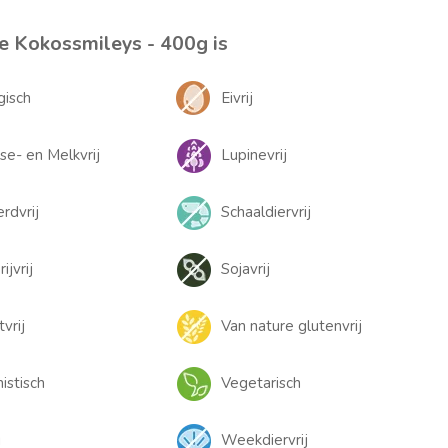
e Kokossmileys - 400g is
gisch
Eivrij
se- en Melkvrij
Lupinevrij
rdvrij
Schaaldiervrij
ijvrij
Sojavrij
tvrij
Van nature glutenvrij
istisch
Vegetarisch
j
Weekdiervrij