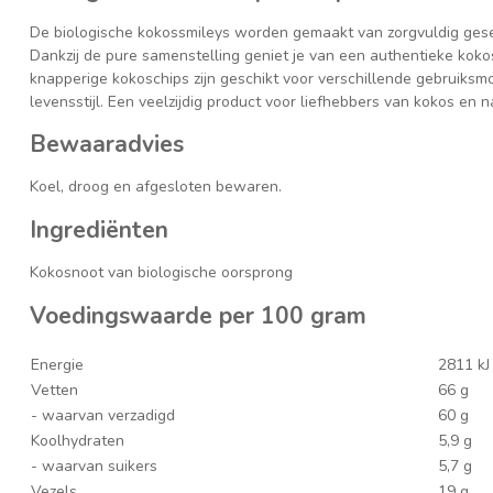
De biologische kokossmileys worden gemaakt van zorgvuldig gese
Dankzij de pure samenstelling geniet je van een authentieke kok
knapperige kokoschips zijn geschikt voor verschillende gebruik
levensstijl. Een veelzijdig product voor liefhebbers van kokos en n
Bewaaradvies
Koel, droog en afgesloten bewaren.
Ingrediënten
Kokosnoot van biologische oorsprong
Voedingswaarde per 100 gram
Energie
2811 kJ
Vetten
66 g
- waarvan verzadigd
60 g
Koolhydraten
5,9 g
- waarvan suikers
5,7 g
Vezels
19 g