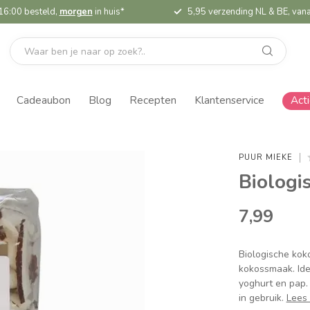
16:00 besteld,
morgen
in huis*
5,95 verzending NL & BE, vana
Cadeaubon
Blog
Recepten
Klantenservice
Act
PUUR MIEKE
Biologi
7,99
Biologische koko
kokossmaak. Ide
yoghurt en pap.
in gebruik.
Lees