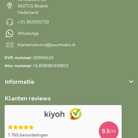
5427CG Boekel
Nederland
+31 853030730
WhatsApp
klantenservice@puurmieke.nl
KVK nummer:
69956618
btw-nummer:
NL858080400B01
Informatie
Klanten reviews
9.5
/10
7.765 beoordelingen