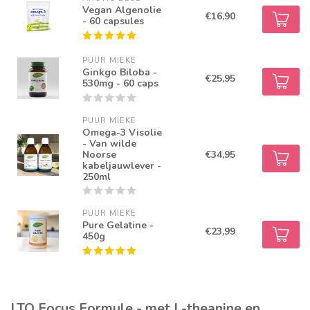
Vegan Algenolie
€16,90
- 60 capsules
PUUR MIEKE
Ginkgo Biloba -
€25,95
530mg - 60 caps
PUUR MIEKE
Omega-3 Visolie
- Van wilde
Noorse
€34,95
kabeljauwlever -
250ml
PUUR MIEKE
Pure Gelatine -
€23,99
450g
LTO Focus Formule - met L-theanine en