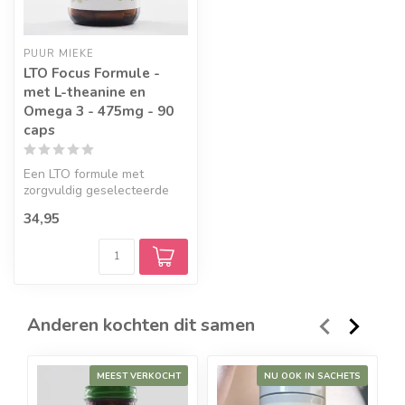
PUUR MIEKE
LTO Focus Formule -
met L-theanine en
Omega 3 - 475mg - 90
caps
Een LTO formule met
zorgvuldig geselecteerde
ingrediënten zoals pure L-
34,95
Theanine ...
Anderen kochten dit samen
MEEST VERKOCHT
NU OOK IN SACHETS