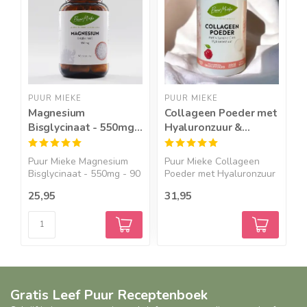
PUUR MIEKE
PUUR MIEKE
P
Magnesium
Collageen Poeder met
V
Bisglycinaat - 550mg -
Hyaluronzuur &
200
90 caps
Vitamine C
s
Puur Mieke Magnesium
Puur Mieke Collageen
P
Bisglycinaat - 550mg - 90
Poeder met Hyaluronzuur
e
...
& ...
25,95
31,95
1
Gratis Leef Puur Receptenboek