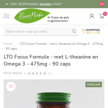
Vóór 16:00 besteld,
morgen
in huis*
5,
9.5
0
MENU
Home
/
LTO Focus Formule - met L-theanine en Omega 3 - 475mg
- 90 caps
LTO Focus Formule - met L-theanine en
Omega 3 - 475mg - 90 caps
(0)
PUUR MIEKE
POPULAIR