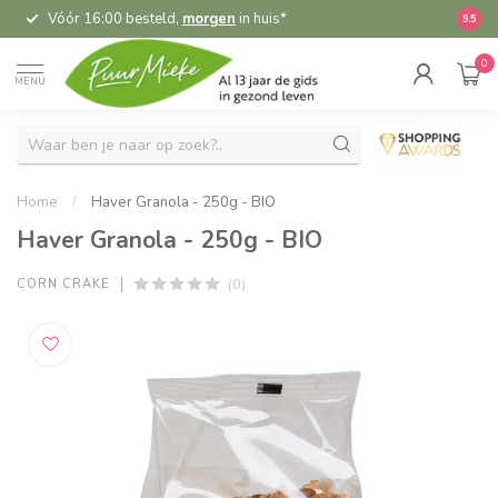
Vóór 16:00 besteld,
morgen
in huis*
5,
9.5
0
MENU
Home
/
Haver Granola - 250g - BIO
Haver Granola - 250g - BIO
(0)
CORN CRAKE