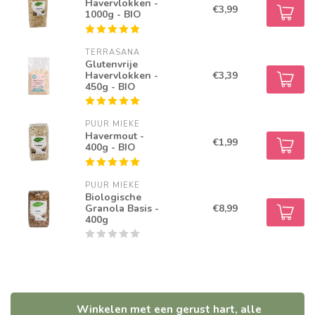
Havervlokken -
€3,99
1000g - BIO
TERRASANA
Glutenvrije
Havervlokken -
€3,39
450g - BIO
PUUR MIEKE
Havermout -
€1,99
400g - BIO
PUUR MIEKE
Biologische
Granola Basis -
€8,99
400g
Winkelen met een gerust hart, alle