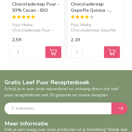
Chocoladereep Puur -
Chocoladereep
H
93% Cacao - BIO
Gepofte Quinoa -
H
40,8% Cacao - BIO
-
Puur Mieke
Puur Mieke
C
Chocoladereep Puur -
Chocoladereep Gepofte
G
93% Cacao - 44g...
Quinoa - 40,8%...
2,59
2,19
3
Gratis Leef Puur Receptenboek
Schrijf je in voor onze nieuwsbrief en ontvang direct ons leef
puur receptenboek met 30 gezonde en snelle recepten
Meer informatie
Heb je een vraag over onze producten of je bestelling? Bekijk dan