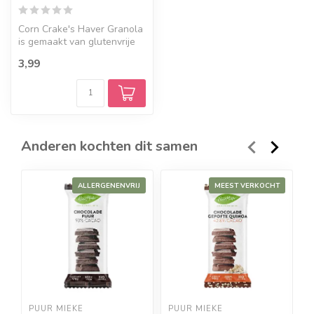
Corn Crake's Haver Granola
is gemaakt van glutenvrije
volkoren haver en een
3,99
heer...
Anderen kochten dit samen
ALLERGENENVRIJ
MEEST VERKOCHT
PUUR MIEKE
PUUR MIEKE
C