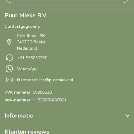
Puur Mieke B.V.
Contactgegevens
Schutboom 2B
5427CG Boekel
Nederland
+31 853030730
WhatsApp
klantenservice@puurmieke.nl
KVK nummer:
69956618
btw-nummer:
NL858080400B01
Informatie
Klanten reviews