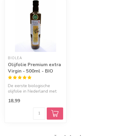
BIOLEA
Olijfolie Premium extra
Virgin - 500ml - BIO
De eerste biologische
olijfolie in Nederland met
een 'health claim'
18,99
certificaat...