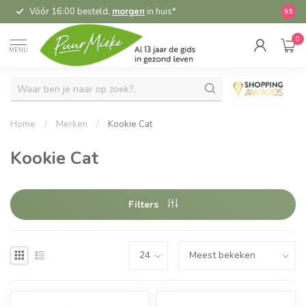
Vóór 16:00 besteld,
morgen
in huis*
5,
9.5
0
MENU
Home
/
Merken
/
Kookie Cat
Kookie Cat
Filters