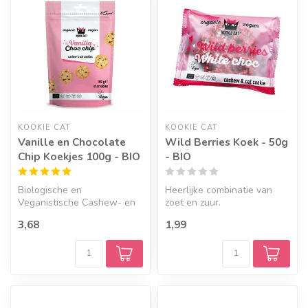
KOOKIE CAT
KOOKIE CAT
Vanille en Chocolate
Wild Berries Koek - 50g
Chip Koekjes 100g - BIO
- BIO
Biologische en
Heerlijke combinatie van
Veganistische Cashew- en
zoet en zuur.
Haverkoekjes met vanille en
3,68
1,99
chocolade in...