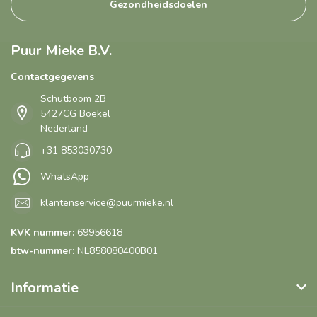
Gezondheidsdoelen
Puur Mieke B.V.
Contactgegevens
Schutboom 2B
5427CG Boekel
Nederland
+31 853030730
WhatsApp
klantenservice@puurmieke.nl
KVK nummer:
69956618
btw-nummer:
NL858080400B01
Informatie