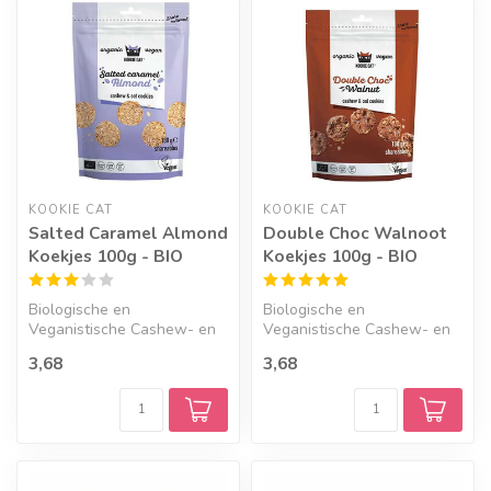
KOOKIE CAT
KOOKIE CAT
Salted Caramel Almond
Double Choc Walnoot
Koekjes 100g - BIO
Koekjes 100g - BIO
Biologische en
Biologische en
Veganistische Cashew- en
Veganistische Cashew- en
Haverkoekjes met Gezouten
Haverkoekjes metchocolade
3,68
3,68
Caramel en Ama...
en walnoot in ...