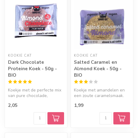
KOOKIE CAT
KOOKIE CAT
Dark Chocolate
Salted Caramel en
Proteine Koek - 50g -
Almond Koek - 50g -
BIO
BIO
Koekje met de perfecte mix
Koekje met amandelen en
van pure chocolade,
een zoute caramelsmaak.
amandelen, glutenvrije
2,05
1,99
haver en t...