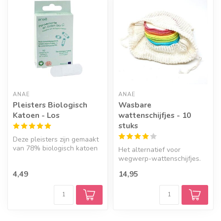
ANAÉ
ANAÉ
Pleisters Biologisch
Wasbare
Katoen - Los
wattenschijfjes - 10
stuks
Deze pleisters zijn gemaakt
van 78% biologisch katoen
Het alternatief voor
en 22% GOTS-
wegwerp-wattenschijfjes.
gecertificeerd...
100% bio-katoen.
4,49
14,95
Uitwasbare en her...