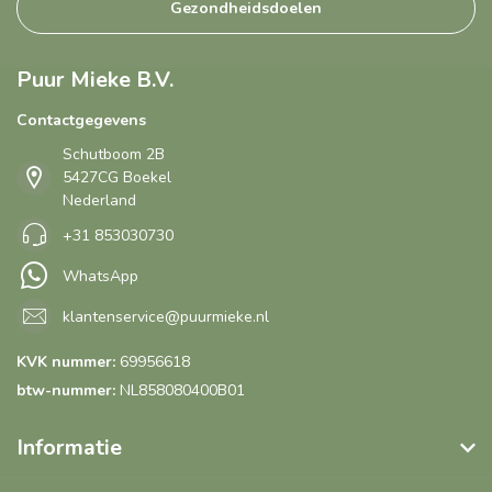
Gezondheidsdoelen
Puur Mieke B.V.
Contactgegevens
Schutboom 2B
5427CG Boekel
Nederland
+31 853030730
WhatsApp
klantenservice@puurmieke.nl
KVK nummer:
69956618
btw-nummer:
NL858080400B01
Informatie