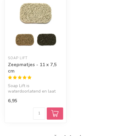
SOAP LIFT
Zeepmatjes - 11 x 7,5
cm
Soap Lift is
waterdoorlatend en laat
lucht circuleren onder de
6,95
zeep. Kies een kl...