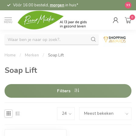
Vóór 16:00 besteld,
morgen
in huis*
5,
9.5
0
MENU
Home
/
Merken
/
Soap Lift
Soap Lift
Filters