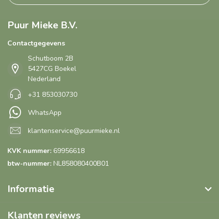
Puur Mieke B.V.
Contactgegevens
Schutboom 2B
5427CG Boekel
Nederland
+31 853030730
WhatsApp
klantenservice@puurmieke.nl
KVK nummer:
69956618
btw-nummer:
NL858080400B01
Informatie
Klanten reviews