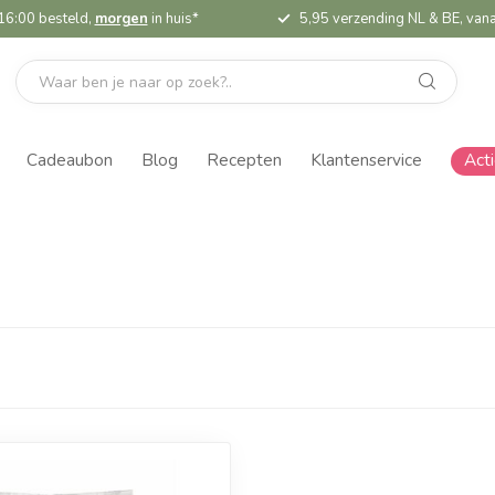
16:00 besteld,
morgen
in huis*
5,95 verzending NL & BE, vana
Cadeaubon
Blog
Recepten
Klantenservice
Act