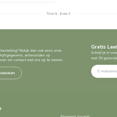
Toon
1
-
2
van 2
Gratis Le
 bestelling? Bekijk dan ook eens onze
Schrijf je in v
edrijfsgegevens, antwoorden op
met 30 gezonde
eren om contact met ons op te nemen.
dsdoelen
e
Shopping Awards