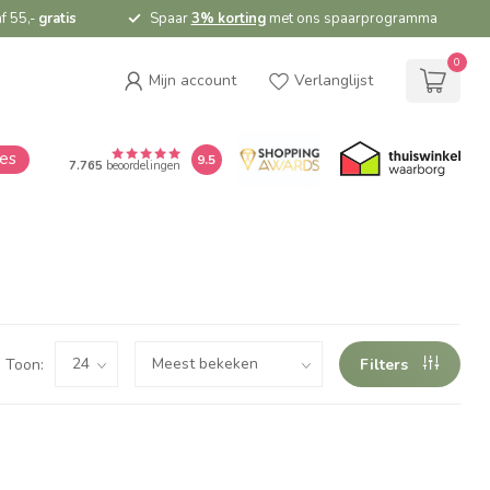
f 55,-
gratis
Spaar
3% korting
met ons spaarprogramma
0
Mijn account
Verlanglijst
ies
9.5
7.765
beoordelingen
Toon:
Filters