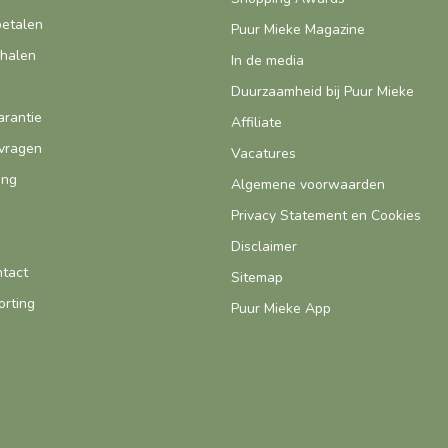
betalen
Puur Mieke Magazine
fhalen
In de media
Duurzaamheid bij Puur Mieke
arantie
Affiliate
vragen
Vacatures
ing
Algemene voorwaarden
Privacy Statement en Cookies
Disclaimer
ntact
Sitemap
orting
Puur Mieke App