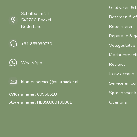
Geldzaken & 
Schutboom 2B
Bezorgen & a
5427CG Boekel
Nederland
Retourneren
Reparatie & g
+31 853030730
Veelgestelde 
Klachtenregel
WhatsApp
Reviews
Jouw account
klantenservice@puurmieke.nl
Service en co
Sparen voor k
KVK nummer:
69956618
btw-nummer:
NL858080400B01
Over ons