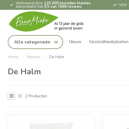
Vertrouwd door
125.000 tevreden klanten
,
Vóór 
beoordeeld met
9,5 van 7686 reviews
Nieuw
Gezondheidsdoelen
Alle categorieën
Home
/
Merken
/
De Halm
De Halm
2
Producten