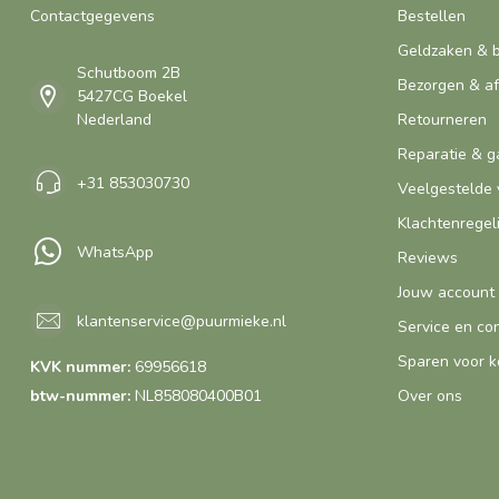
Contactgegevens
Bestellen
Geldzaken & 
Schutboom 2B
Bezorgen & a
5427CG Boekel
Nederland
Retourneren
Reparatie & g
+31 853030730
Veelgestelde 
Klachtenregel
WhatsApp
Reviews
Jouw account
klantenservice@puurmieke.nl
Service en co
Sparen voor k
KVK nummer:
69956618
btw-nummer:
NL858080400B01
Over ons