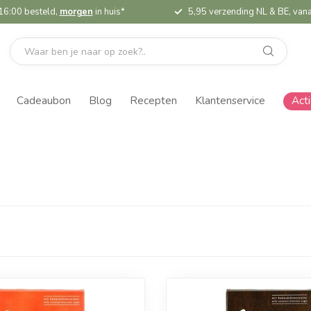
16:00 besteld,
morgen
in huis*
5,95 verzending NL & BE, vana
Cadeaubon
Blog
Recepten
Klantenservice
Act