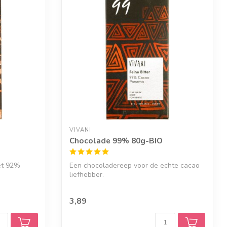
VIVANI
O
Chocolade 99% 80g-BIO
et 92%
Een chocoladereep voor de echte cacao
liefhebber.
3,89