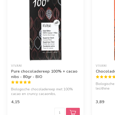
VIVANI
VIVANI
Pure chocoladereep 100% + cacao
Chocolad
nibs - 80gr - BIO
Biologische
lecithine
Biologische chocoladereep met 100%
cacao en cruncy cacaonibs,
4,15
3,89