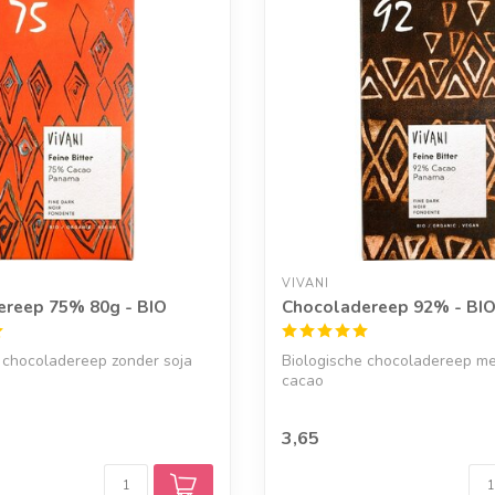
VIVANI
ereep 75% 80g - BIO
Chocoladereep 92% - BI
 chocoladereep zonder soja
Biologische chocoladereep m
cacao
3,65