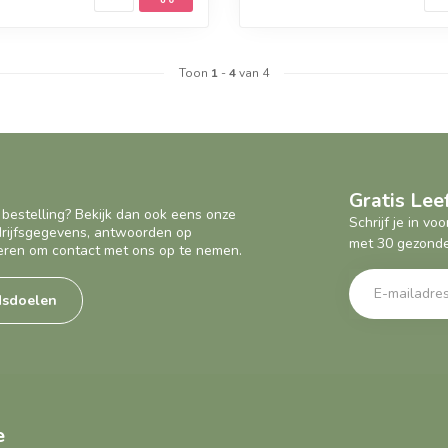
Toon
1
-
4
van 4
Gratis Le
 bestelling? Bekijk dan ook eens onze
Schrijf je in v
edrijfsgegevens, antwoorden op
met 30 gezonde
eren om contact met ons op te nemen.
dsdoelen
e