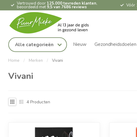
Vertrouwd door
125.000 tevreden klanten
,
Vóór 
beoordeeld met
9,5 van 7686 reviews
Nieuw
Gezondheidsdoelen
Alle categorieën
Home
/
Merken
/
Vivani
Vivani
4
Producten