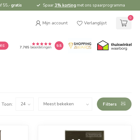
f 55,-
gratis
Spaar
3% korting
met ons spaarprogramma
0
Mijn account
Verlanglijst
ies
9.5
7.765
beoordelingen
Toon:
Filters