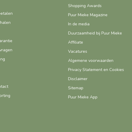
Shopping Awards
betalen
Puur Mieke Magazine
fhalen
In de media
Duurzaamheid bij Puur Mieke
arantie
Affiliate
vragen
Vacatures
ing
Algemene voorwaarden
Privacy Statement en Cookies
Disclaimer
ntact
Sitemap
orting
Puur Mieke App