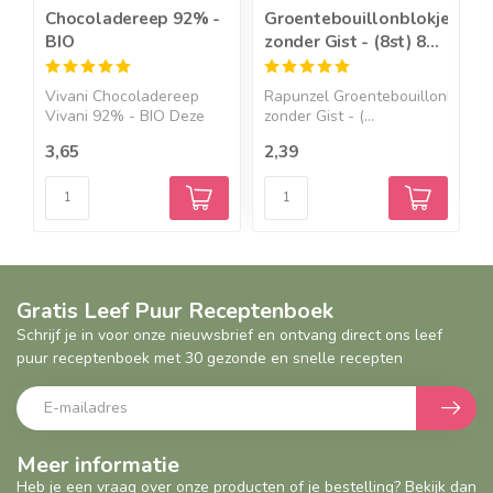
Chocoladereep 92% -
Groentebouillonblokjes
H
BIO
zonder Gist - (8st) 80g
k
- BIO
z
Vivani Chocoladereep
Rapunzel Groentebouillonblokje
K
Vivani 92% - BIO Deze
zonder Gist - (...
z
ree...
O
3,65
2,39
1
Gratis Leef Puur Receptenboek
Schrijf je in voor onze nieuwsbrief en ontvang direct ons leef
puur receptenboek met 30 gezonde en snelle recepten
Meer informatie
Heb je een vraag over onze producten of je bestelling? Bekijk dan