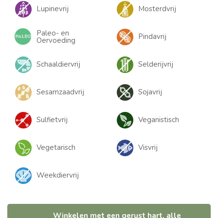
Lupinevrij
Mosterdvrij
Paleo- en
Pindavrij
Oervoeding
Schaaldiervrij
Selderijvrij
Sesamzaadvrij
Sojavrij
Sulfietvrij
Veganistisch
Vegetarisch
Visvrij
Weekdiervrij
Winkelen met een gerust hart, alle