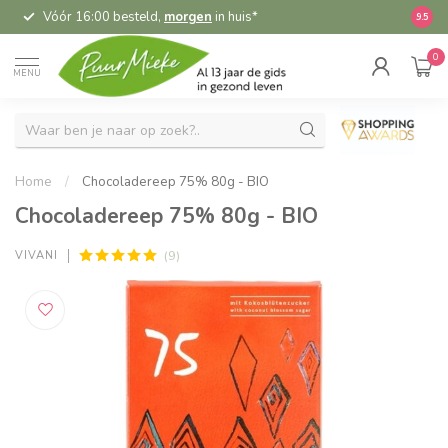
Vóór 16:00 besteld,
morgen
in huis*
5,
9.5
0
MENU
Home
/
Chocoladereep 75% 80g - BIO
Chocoladereep 75% 80g - BIO
(9)
VIVANI