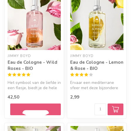
JIMMY BOYD
JIMMY BOYD
Eau de Cologne - Wild
Eau de Cologne - Lemon
Roses - BIO
& Rose - BIO
Het symbool van de liefde in
Ervaar een mediterrane
een flesje, biedt je de hele
sfeer met deze bijzondere
dag door bloemige fris...
geur. Met topnoten van
42,50
2,99
limoen, ...