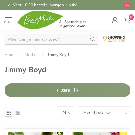
Vóór 16:00 besteld,
morgen
in huis*
5,
9.5
0
MENU
Home
/
Merken
/
Jimmy Boyd
Jimmy Boyd
Filters