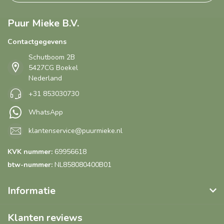
Puur Mieke B.V.
Contactgegevens
Schutboom 2B
5427CG Boekel
Nederland
+31 853030730
WhatsApp
klantenservice@puurmieke.nl
KVK nummer:
69956618
btw-nummer:
NL858080400B01
Informatie
Klanten reviews