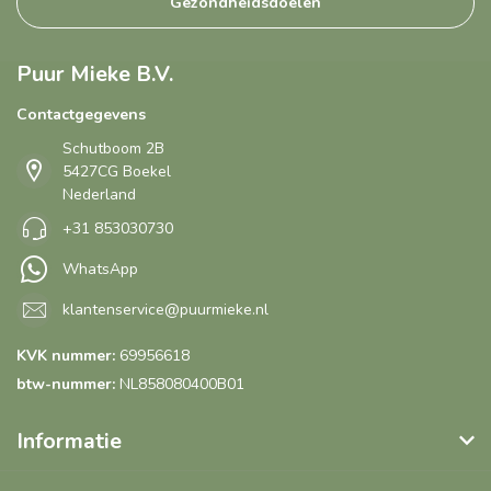
Gezondheidsdoelen
Puur Mieke B.V.
Contactgegevens
Schutboom 2B
5427CG Boekel
Nederland
+31 853030730
WhatsApp
klantenservice@puurmieke.nl
KVK nummer:
69956618
btw-nummer:
NL858080400B01
Informatie