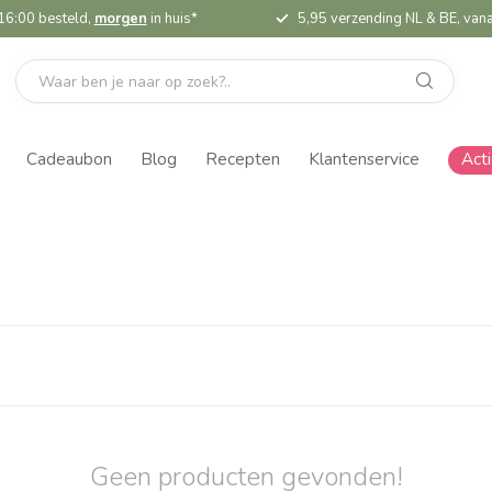
16:00 besteld,
morgen
in huis*
5,95 verzending NL & BE, vana
Cadeaubon
Blog
Recepten
Klantenservice
Act
Geen producten gevonden!