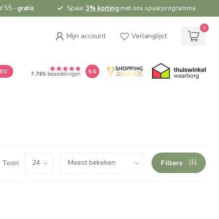
f 55,-
gratis
Spaar
3% korting
met ons spaarprogramma
0
Mijn account
Verlanglijst
ies
9.5
7.765
beoordelingen
Toon:
Filters