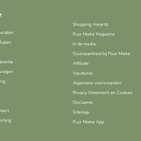
e
Shopping Awards
betalen
Puur Mieke Magazine
fhalen
In de media
Duurzaamheid bij Puur Mieke
arantie
Affiliate
vragen
Vacatures
ing
Algemene voorwaarden
Privacy Statement en Cookies
Disclaimer
ntact
Sitemap
orting
Puur Mieke App