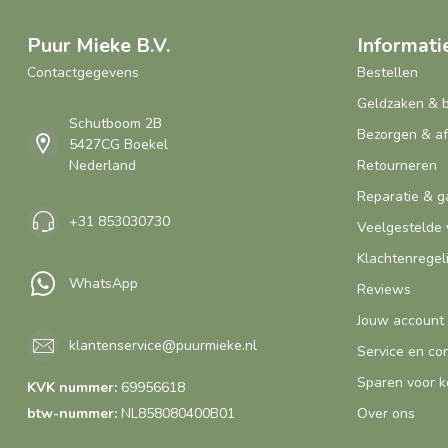
Puur Mieke B.V.
Informati
Contactgegevens
Bestellen
Geldzaken & 
Schutboom 2B
Bezorgen & a
5427CG Boekel
Nederland
Retourneren
Reparatie & g
+31 853030730
Veelgestelde 
Klachtenregel
WhatsApp
Reviews
Jouw account
klantenservice@puurmieke.nl
Service en co
Sparen voor k
KVK nummer:
69956618
btw-nummer:
NL858080400B01
Over ons