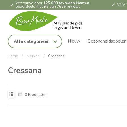
Vertrouwd door
125.000 tevreden klanten
,
Vóór 
beoordeeld met
9,5 van 7686 reviews
Nieuw
Gezondheidsdoelen
Alle categorieën
Home
/
Merken
/
Cressana
Cressana
0
Producten