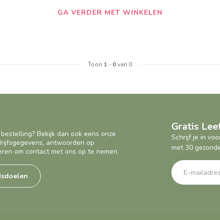
GA VERDER MET WINKELEN
Toon
1
-
0
van 0
Gratis Le
 bestelling? Bekijk dan ook eens onze
Schrijf je in v
edrijfsgegevens, antwoorden op
met 30 gezonde
eren om contact met ons op te nemen.
dsdoelen