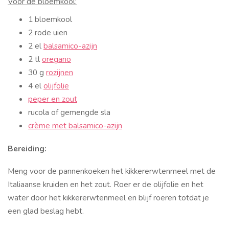
Voor de bloemkool:
1 bloemkool
2 rode uien
2 el
balsamico-azijn
2 tl
oregano
30 g
rozijnen
4 el
olijfolie
peper en zout
rucola of gemengde sla
crème met balsamico-azijn
Bereiding:
Meng voor de pannenkoeken het kikkererwtenmeel met de
Italiaanse kruiden en het zout. Roer er de olijfolie en het
water door het kikkererwtenmeel en blijf roeren totdat je
een glad beslag hebt.