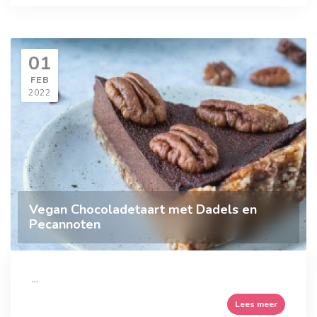
01
FEB
2022
Vegan Chocoladetaart met Dadels en
Pecannoten
...
Lees meer