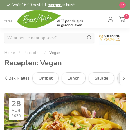
Vóór 16:00 besteld,
morgen
in huis*
5,
9.5
0
MENU
Home
/
Recepten
/
Vegan
Recepten: Vegan
Bekijk alles
Ontbijt
Lunch
Salade
So
28
AUG
2025