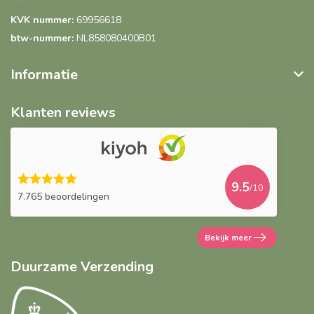
KVK nummer:
69956618
btw-nummer:
NL858080400B01
Informatie
Klanten reviews
9.5
/10
7.765 beoordelingen
Bekijk meer
Duurzame Verzending