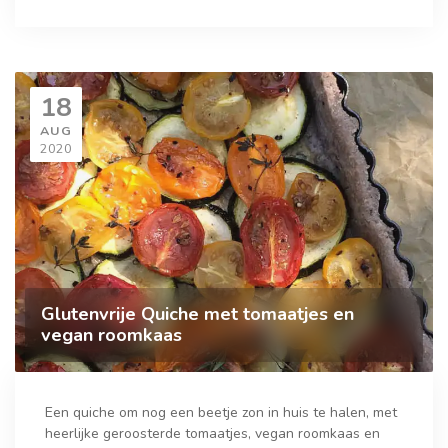
18
AUG
2020
Glutenvrije Quiche met tomaatjes en
vegan roomkaas
Een quiche om nog een beetje zon in huis te halen, met
heerlijke geroosterde tomaatjes, vegan roomkaas en