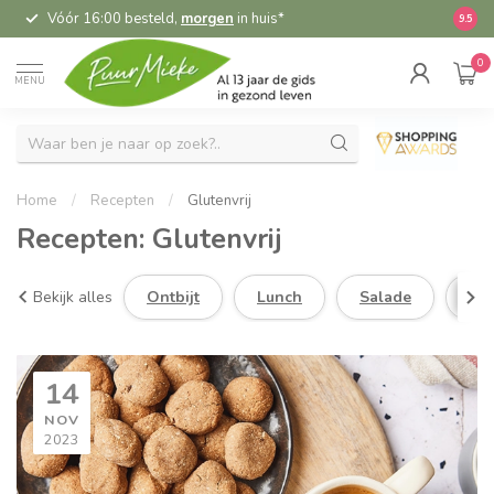
Vóór 16:00 besteld,
morgen
in huis*
5,
9.5
0
MENU
Home
/
Recepten
/
Glutenvrij
Recepten: Glutenvrij
Bekijk alles
Ontbijt
Lunch
Salade
So
14
NOV
2023