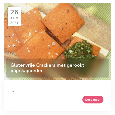
26
AUG
2021
Glutenvrije Crackers met gerookt
paprikapoeder
...
Lees meer