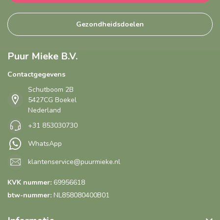
Gezondheidsdoelen
Puur Mieke B.V.
Contactgegevens
Schutboom 2B
5427CG Boekel
Nederland
+31 853030730
WhatsApp
klantenservice@puurmieke.nl
KVK nummer:
69956618
btw-nummer:
NL858080400B01