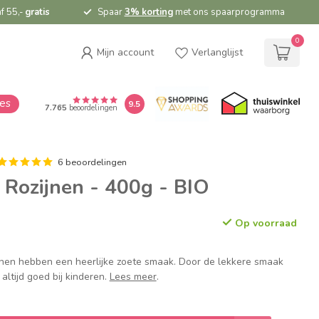
f 55,-
gratis
Spaar
3% korting
met ons spaarprogramma
0
Mijn account
Verlanglijst
ies
9.5
7.765
beoordelingen
6 beoordelingen
 Rozijnen - 400g - BIO
Op voorraad
jnen hebben een heerlijke zoete smaak. Door de lekkere smaak
altijd goed bij kinderen.
Lees meer
.