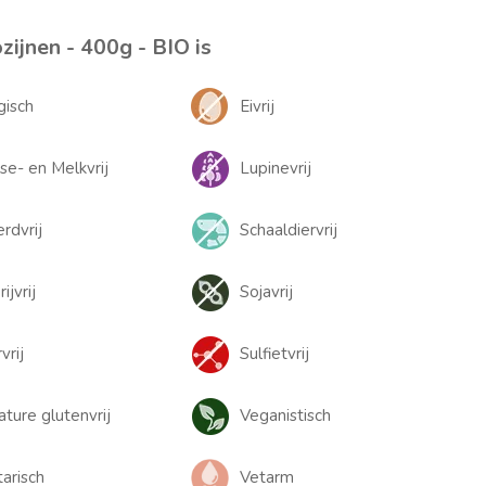
zijnen - 400g - BIO is
gisch
Eivrij
se- en Melkvrij
Lupinevrij
rdvrij
Schaaldiervrij
ijvrij
Sojavrij
vrij
Sulfietvrij
ature glutenvrij
Veganistisch
arisch
Vetarm