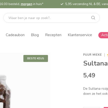
16:00 besteld,
morgen
in huis*
5,95 verzending NL & BE, vana
Cadeaubon
Blog
Recepten
Klantenservice
Act
PUUR MIEKE
BESTE KEUS
Sultana
5,49
De Sultana rozi
doen ze het ook 