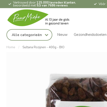
Vertrouwd door
125.000 tevreden klanten
,
Vóór 
beoordeeld met
9,5 van 7686 reviews
Nieuw
Gezondheidsdoelen
Alle categorieën
Home
/
Sultana Rozijnen - 400g - BIO