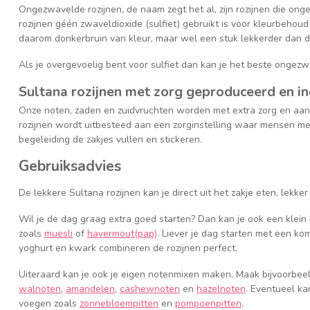
Ongezwavelde rozijnen, de naam zegt het al, zijn rozijnen die onge
rozijnen géén zwaveldioxide (sulfiet) gebruikt is voor kleurbehou
daarom donkerbruin van kleur, maar wel een stuk lekkerder dan de
Als je overgevoelig bent voor sulfiet dan kan je het beste ongezw
Sultana rozijnen met zorg geproduceerd en i
Onze noten, zaden en zuidvruchten worden met extra zorg en aan
rozijnen wordt uitbesteed aan een zorginstelling waar mensen me
begeleiding de zakjes vullen en stickeren.
Gebruiksadvies
De lekkere Sultana rozijnen kan je direct uit het zakje eten, lekker
Wil je de dag graag extra goed starten? Dan kan je ook een klein
zoals
muesli
of
havermout(pap)
. Liever je dag starten met een k
yoghurt en kwark combineren de rozijnen perfect.
Uiteraard kan je ook je eigen notenmixen maken. Maak bijvoorbeel
walnoten
,
amandelen
,
cashewnoten
en
hazelnoten
. Eventueel ka
voegen zoals
zonnebloempitten
en
pompoenpitten
.