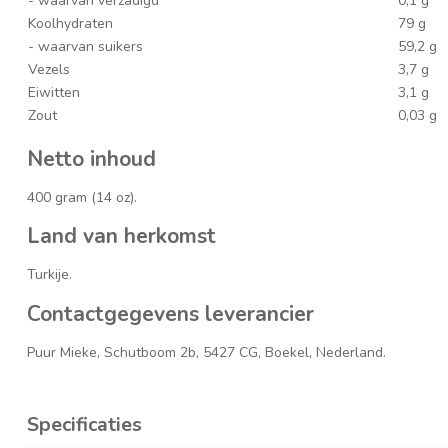
- waarvan verzadigd
0,1 g
Koolhydraten
79 g
- waarvan suikers
59,2 g
Vezels
3,7 g
Eiwitten
3,1 g
Zout
0,03 g
Netto inhoud
400 gram (14 oz).
Land van herkomst
Turkije.
Contactgegevens leverancier
Puur Mieke, Schutboom 2b, 5427 CG, Boekel, Nederland.
Specificaties