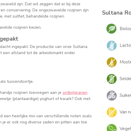
zwaveld zijn. Dat wil zeggen dat er bij deze
d en conservering. De ongezwavelde rozijnen zijn
Sultana Ro
, met sulfiet, behandelde rozijnen.
avelde rozijnen kiezen.
Biolo
ngepakt
Lacto
dacht ingepakt. De productie van onze Sultana
t een afstand tot de arbeidsmarkt onder
Moste
Selder
 als tussendoortje.
 handje rozijnen toevoegen aan je
ontbijtgranen
Suiker
ommetje (plantaardige) yoghurt of kwark? Ook met
Van n
d een heerlijke mix van verschillende noten zoals
n je er ook nog diverse zaden en pitten aan toe
Veget