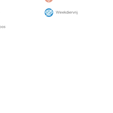
j
Weekdiervrij
oos