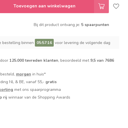
Toevoegen aan winkelwagen
Bij dit product ontvang je:
5 spaarpunten
e bestelling binnen
05:57:15
voor levering de volgende dag
 door
125.000 tevreden klanten
, beoordeeld met
9,5 van 7686
 besteld,
morgen
in huis*
nding NL & BE, vanaf 55,-
gratis
orting
met ons spaarprogramma
p rij
winnaar van de Shopping Awards