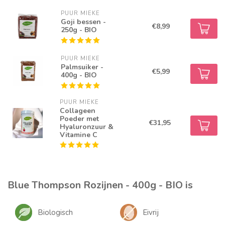
PUUR MIEKE
Goji bessen -
€8,99
250g - BIO
PUUR MIEKE
Palmsuiker -
€5,99
400g - BIO
PUUR MIEKE
Collageen
Poeder met
€31,95
Hyaluronzuur &
Vitamine C
Blue Thompson Rozijnen - 400g - BIO is
Biologisch
Eivrij