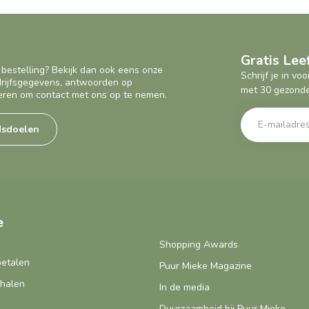
Gratis Le
 bestelling? Bekijk dan ook eens onze
Schrijf je in v
edrijfsgegevens, antwoorden op
met 30 gezonde
eren om contact met ons op te nemen.
dsdoelen
e
Shopping Awards
betalen
Puur Mieke Magazine
fhalen
In de media
Duurzaamheid bij Puur Mieke