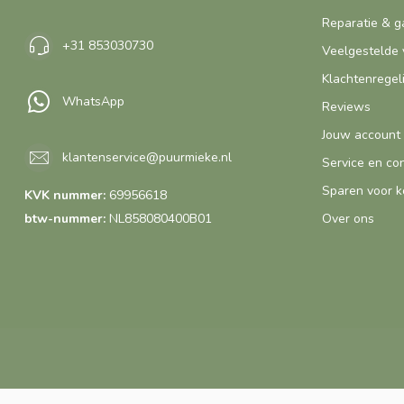
Reparatie & g
+31 853030730
Veelgestelde 
Klachtenregel
WhatsApp
Reviews
Jouw account
klantenservice@puurmieke.nl
Service en co
Sparen voor k
KVK nummer:
69956618
btw-nummer:
NL858080400B01
Over ons