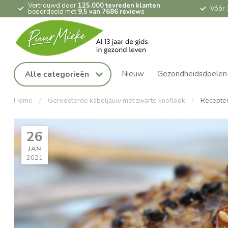
Vertrouwd door
125.000 tevreden klanten
,
Vóór 
beoordeeld met
9,5 van 7686 reviews
Nieuw
Gezondheidsdoelen
Alle categorieën
Home
/
Geroosterde kabeljauw met zwarte knoflook
/
Recepte
26
JAN
2021