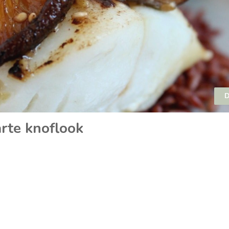
D
rte knoflook