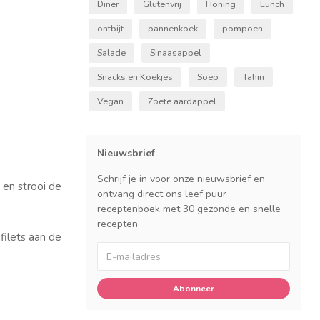
Diner
Glutenvrij
Honing
Lunch
ontbijt
pannenkoek
pompoen
Salade
Sinaasappel
Snacks en Koekjes
Soep
Tahin
Vegan
Zoete aardappel
Nieuwsbrief
Schrijf je in voor onze nieuwsbrief en
 en strooi de
ontvang direct ons leef puur
receptenboek met 30 gezonde en snelle
recepten
 filets aan de
Abonneer