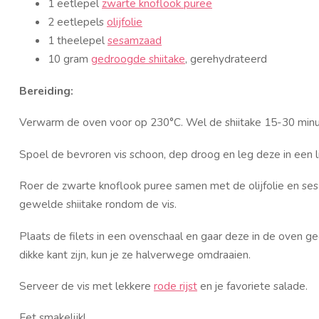
1 eetlepel
zwarte knoflook puree
2 eetlepels
olijfolie
1 theelepel
sesamzaad
10 gram
gedroogde shiitake
, gerehydrateerd
Bereiding:
Verwarm de oven voor op 230°C. Wel de
shiitake
15-30 minu
Spoel de bevroren vis schoon, dep droog en leg deze in een l
Roer de zwarte knoflook puree samen met de olijfolie en s
gewelde shiitake rondom de vis.
Plaats de filets in een ovenschaal en gaar deze in de oven ge
dikke kant zijn, kun je ze halverwege omdraaien.
Serveer de vis met lekkere
rode rijst
en je favoriete salade.
Eet smakelijk!