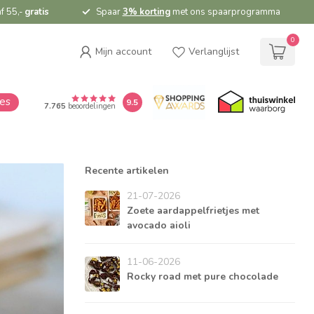
f 55,-
gratis
Spaar
3% korting
met ons spaarprogramma
0
Mijn account
Verlanglijst
ies
9.5
7.765
beoordelingen
Recente artikelen
21-07-2026
Zoete aardappelfrietjes met
avocado aioli
11-06-2026
Rocky road met pure chocolade