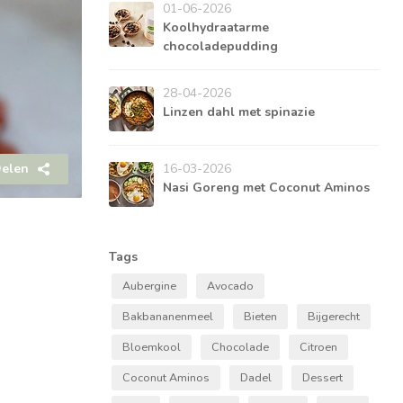
01-06-2026
Koolhydraatarme
chocoladepudding
28-04-2026
Linzen dahl met spinazie
elen
16-03-2026
Nasi Goreng met Coconut Aminos
Tags
Aubergine
Avocado
Bakbananenmeel
Bieten
Bijgerecht
Bloemkool
Chocolade
Citroen
Coconut Aminos
Dadel
Dessert