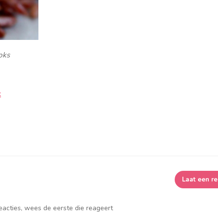
oks
k
Laat een re
reacties, wees de eerste die reageert