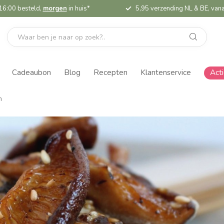
16:00 besteld,
morgen
in huis*
5,95 verzending NL & BE, vana
Cadeaubon
Blog
Recepten
Klantenservice
Act
n