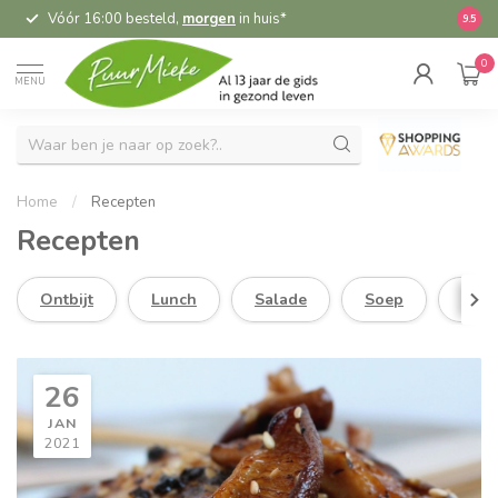
Vóór 16:00 besteld,
morgen
in huis*
5,
9.5
0
MENU
Home
/
Recepten
Recepten
Ontbijt
Lunch
Salade
Soep
Dine
26
JAN
2021