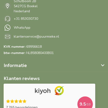
Schutboom 2B
5427CG Boekel
Nederland
+31 853030730
WhatsApp
klantenservice@puurmieke.nl
KVK nummer:
69956618
btw-nummer:
NL858080400B01
Informatie
Klanten reviews
9.5
/10
7.765 beoordelingen