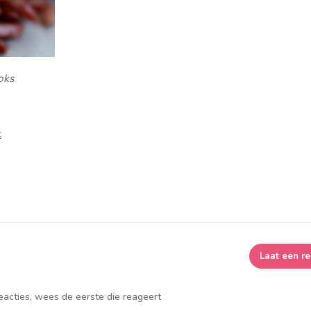
oks
k
Laat een re
reacties, wees de eerste die reageert