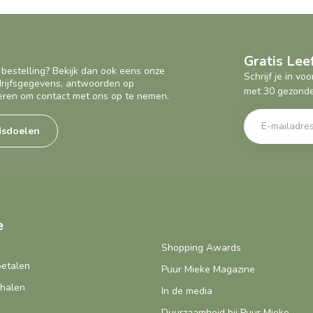
Gratis Le
 bestelling? Bekijk dan ook eens onze
Schrijf je in v
edrijfsgegevens, antwoorden op
met 30 gezonde
eren om contact met ons op te nemen.
dsdoelen
e
Shopping Awards
betalen
Puur Mieke Magazine
fhalen
In de media
Duurzaamheid bij Puur Mieke