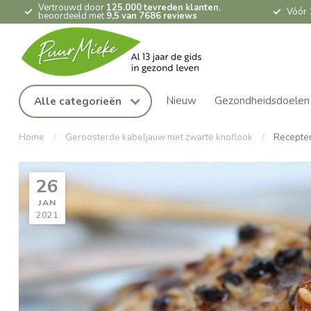
Vertrouwd door
125.000 tevreden klanten
,
Vóór 
beoordeeld met
9,5 van 7686 reviews
Nieuw
Gezondheidsdoelen
Alle categorieën
Home
/
Geroosterde kabeljauw met zwarte knoflook
/
Recepte
26
JAN
2021