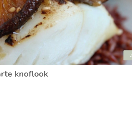
D
rte knoflook