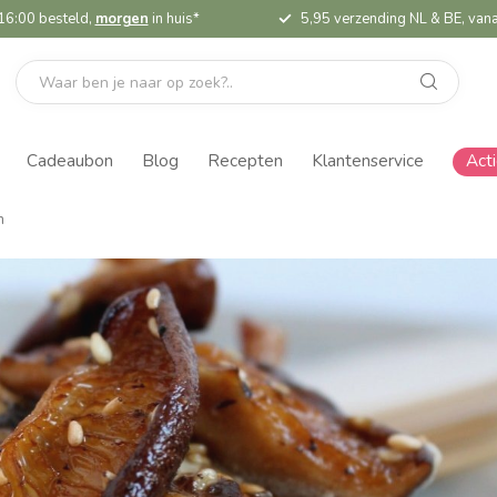
16:00 besteld,
morgen
in huis*
5,95 verzending NL & BE, vana
Cadeaubon
Blog
Recepten
Klantenservice
Act
n