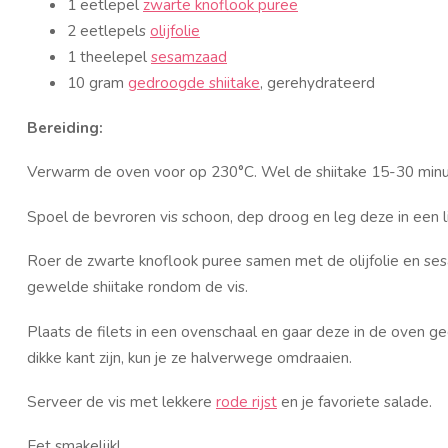
1 eetlepel
zwarte knoflook puree
2 eetlepels
olijfolie
1 theelepel
sesamzaad
10 gram
gedroogde shiitake
, gerehydrateerd
Bereiding:
Verwarm de oven voor op 230°C. Wel de
shiitake
15-30 minu
Spoel de bevroren vis schoon, dep droog en leg deze in een l
Roer de zwarte knoflook puree samen met de olijfolie en s
gewelde shiitake rondom de vis.
Plaats de filets in een ovenschaal en gaar deze in de oven ge
dikke kant zijn, kun je ze halverwege omdraaien.
Serveer de vis met lekkere
rode rijst
en je favoriete salade.
Eet smakelijk!