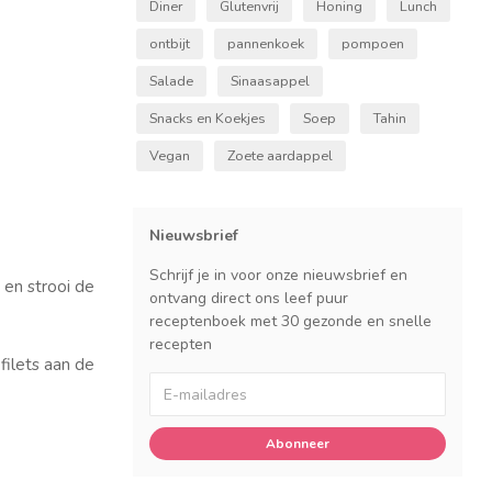
Diner
Glutenvrij
Honing
Lunch
ontbijt
pannenkoek
pompoen
Salade
Sinaasappel
Snacks en Koekjes
Soep
Tahin
Vegan
Zoete aardappel
Nieuwsbrief
Schrijf je in voor onze nieuwsbrief en
 en strooi de
ontvang direct ons leef puur
receptenboek met 30 gezonde en snelle
recepten
 filets aan de
Abonneer