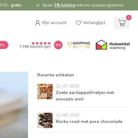
f 55,-
gratis
Spaar
3% korting
met ons spaarprogramma
0
Mijn account
Verlanglijst
ies
9.5
7.765
beoordelingen
Recente artikelen
21-07-2026
Zoete aardappelfrietjes met
avocado aioli
11-06-2026
Rocky road met pure chocolade