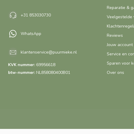
Reparatie & g
+31 853030730
Veelgestelde 
Klachtenregel
WhatsApp
Reviews
Jouw account
klantenservice@puurmieke.nl
Service en co
Sparen voor k
KVK nummer:
69956618
btw-nummer:
NL858080400B01
Over ons