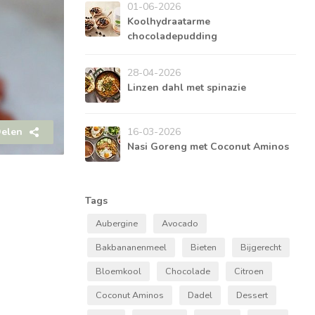
01-06-2026
Koolhydraatarme
chocoladepudding
28-04-2026
Linzen dahl met spinazie
elen
16-03-2026
Nasi Goreng met Coconut Aminos
Tags
Aubergine
Avocado
Bakbananenmeel
Bieten
Bijgerecht
Bloemkool
Chocolade
Citroen
Coconut Aminos
Dadel
Dessert