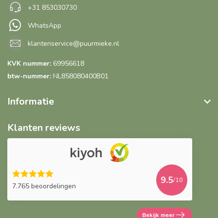
+31 853030730
WhatsApp
klantenservice@puurmieke.nl
KVK nummer:
69956618
btw-nummer:
NL858080400B01
Informatie
Klanten reviews
9.5
/10
7.765 beoordelingen
Bekijk meer