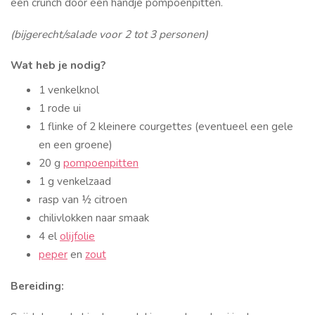
een crunch door een handje pompoenpitten.
(bijgerecht/salade voor 2 tot 3 personen)
Wat heb je nodig?
1 venkelknol
1 rode ui
1 flinke of 2 kleinere courgettes (eventueel een gele
en een groene)
20 g
pompoenpitten
1 g venkelzaad
rasp van ½ citroen
chilivlokken naar smaak
4 el
olijfolie
peper
en
zout
Bereiding: