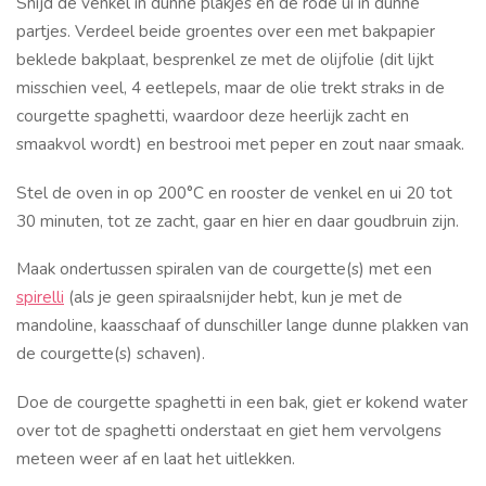
Snijd de venkel in dunne plakjes en de rode ui in dunne
partjes. Verdeel beide groentes over een met bakpapier
beklede bakplaat, besprenkel ze met de olijfolie (dit lijkt
misschien veel, 4 eetlepels, maar de olie trekt straks in de
courgette spaghetti, waardoor deze heerlijk zacht en
smaakvol wordt) en bestrooi met peper en zout naar smaak.
Stel de oven in op 200°C en rooster de venkel en ui 20 tot
30 minuten, tot ze zacht, gaar en hier en daar goudbruin zijn.
Maak ondertussen spiralen van de courgette(s) met een
spirelli
(als je geen spiraalsnijder hebt, kun je met de
mandoline, kaasschaaf of dunschiller lange dunne plakken van
de courgette(s) schaven).
Doe de courgette spaghetti in een bak, giet er kokend water
over tot de spaghetti onderstaat en giet hem vervolgens
meteen weer af en laat het uitlekken.