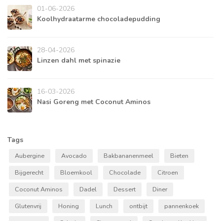
01-06-2026
Koolhydraatarme chocoladepudding
28-04-2026
Linzen dahl met spinazie
16-03-2026
Nasi Goreng met Coconut Aminos
Tags
Aubergine
Avocado
Bakbananenmeel
Bieten
Bijgerecht
Bloemkool
Chocolade
Citroen
Coconut Aminos
Dadel
Dessert
Diner
Glutenvrij
Honing
Lunch
ontbijt
pannenkoek