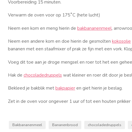
Voorbereiding 15 minuten.
Verwarm de oven voor op 175˚C (hete lucht)
Neem een kom en meng hierin de
bakbananenmeel
, arrowro
Neem een andere kom en doe hierin de gesmolten
kokosolie
bananen met een staafmixer of prak ze fijn met een vork. Klo
Voeg dit toe aan je droge mengsel en roer tot het een gehee
Hak de
chocoladedruppels
wat kleiner en roer dit door je bes
Bekleed je bakblik met
bakpapier
en giet hierin je beslag.
Zet in de oven voor ongeveer 1 uur of tot een houten prikker e
Bakbananenmeel
Bananenbrood
chocoladedruppels