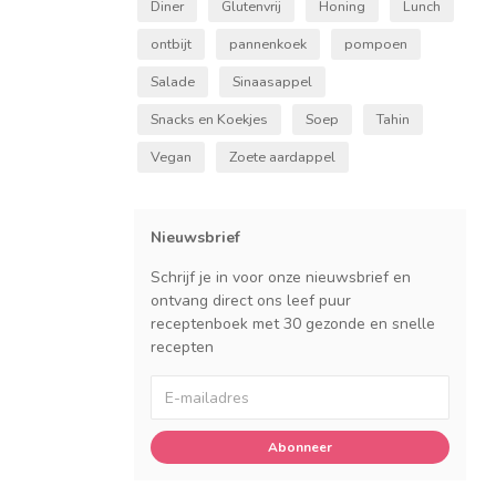
Diner
Glutenvrij
Honing
Lunch
ontbijt
pannenkoek
pompoen
Salade
Sinaasappel
Snacks en Koekjes
Soep
Tahin
Vegan
Zoete aardappel
Nieuwsbrief
Schrijf je in voor onze nieuwsbrief en
ontvang direct ons leef puur
receptenboek met 30 gezonde en snelle
recepten
Abonneer