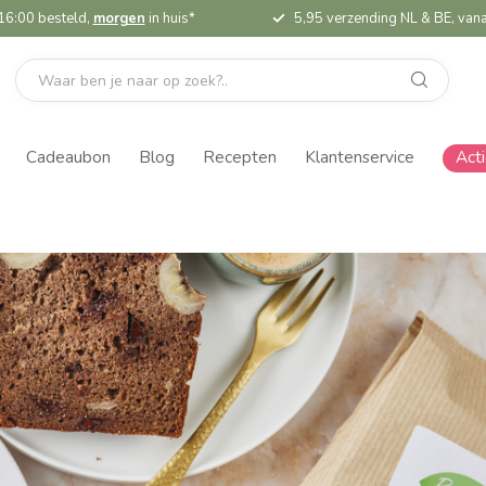
16:00 besteld,
morgen
in huis*
5,95 verzending NL & BE, vana
Cadeaubon
Blog
Recepten
Klantenservice
Act