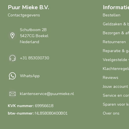
Puur Mieke B.V.
Informati
Contactgegevens
Bestellen
Geldzaken & 
Schutboom 2B
Bezorgen & a
5427CG Boekel
Nederland
Retourneren
Reparatie & g
+31 853030730
Veelgestelde 
Klachtenregel
WhatsApp
Reviews
Jouw account
klantenservice@puurmieke.nl
Service en co
Sparen voor k
KVK nummer:
69956618
btw-nummer:
NL858080400B01
Over ons