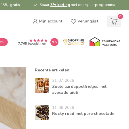
f 55,-
gratis
Spaar
3% korting
met ons spaarprogramma
0
Mijn account
Verlanglijst
ies
9.5
7.765
beoordelingen
Recente artikelen
21-07-2026
Zoete aardappelfrietjes met
avocado aioli
11-06-2026
Rocky road met pure chocolade