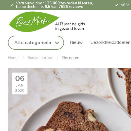
Vertrouwd door
125.000 tevreden klanten
,
Vóór 
beoordeeld met
9,5 van 7686 reviews
Nieuw
Gezondheidsdoelen
Alle categorieën
Home
/
Bananenbrood
/
Recepten
06
JAN
2025