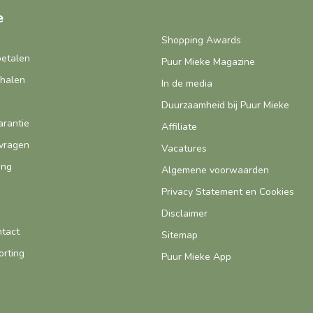
e
Shopping Awards
betalen
Puur Mieke Magazine
fhalen
In de media
Duurzaamheid bij Puur Mieke
arantie
Affiliate
vragen
Vacatures
ing
Algemene voorwaarden
Privacy Statement en Cookies
Disclaimer
ntact
Sitemap
orting
Puur Mieke App