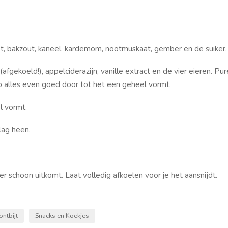
ot, bakzout, kaneel, kardemom, nootmuskaat, gember en de suiker.
(afgekoeld!), appelciderazijn, vanille extract en de vier eieren. Pu
p alles even goed door tot het een geheel vormt.
l vormt.
lag heen.
r schoon uitkomt. Laat volledig afkoelen voor je het aansnijdt.
ontbijt
Snacks en Koekjes