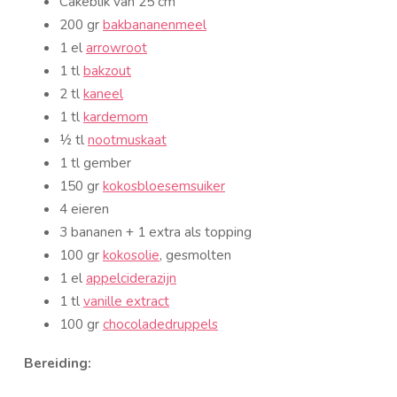
Cakeblik van 25 cm
200 gr
bakbananenmeel
1 el
arrowroot
1 tl
bakzout
2 tl
kaneel
1 tl
kardemom
½ tl
nootmuskaat
1 tl gember
150 gr
kokosbloesemsuiker
4 eieren
3 bananen + 1 extra als topping
100 gr
kokosolie
, gesmolten
1 el
appelciderazijn
1 tl
vanille extract
100 gr
chocoladedruppels
Bereiding: