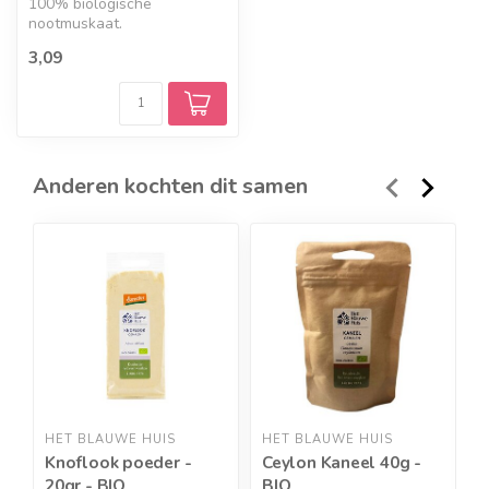
100% biologische
nootmuskaat.
3,09
Anderen kochten dit samen
HET BLAUWE HUIS
HET BLAUWE HUIS
H
Knoflook poeder -
Ceylon Kaneel 40g -
T
20gr - BIO
BIO