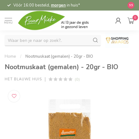
Vóór 16:00 besteld,
morgen
in huis*
5,
9.5
0
MENU
Home
/
Nootmuskaat (gemalen) - 20gr - BIO
Nootmuskaat (gemalen) - 20gr - BIO
(0)
HET BLAUWE HUIS