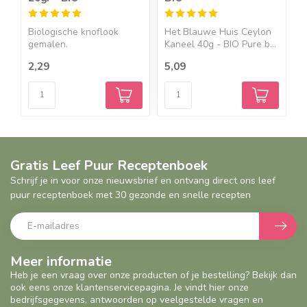
Biologische knoflook
Het Blauwe Huis Ceylon
B
gemalen.
Kaneel 40g - BIO Pure b...
I
Ingrediëntenknof...
b
2,29
5,09
3
Gratis Leef Puur Receptenboek
Schrijf je in voor onze nieuwsbrief en ontvang direct ons leef
puur receptenboek met 30 gezonde en snelle recepten
Meer informatie
Heb je een vraag over onze producten of je bestelling? Bekijk dan
ook eens onze klantenservicepagina. Je vindt hier onze
bedrijfsgegevens, antwoorden op veelgestelde vragen en