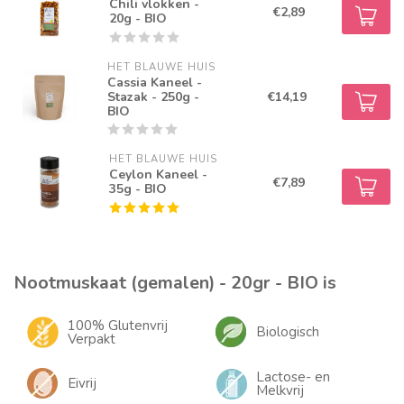
Chili vlokken -
€2,89
20g - BIO
HET BLAUWE HUIS
Cassia Kaneel -
Stazak - 250g -
€14,19
BIO
HET BLAUWE HUIS
Ceylon Kaneel -
€7,89
35g - BIO
Nootmuskaat (gemalen) - 20gr - BIO is
100% Glutenvrij
Biologisch
Verpakt
Lactose- en
Eivrij
Melkvrij