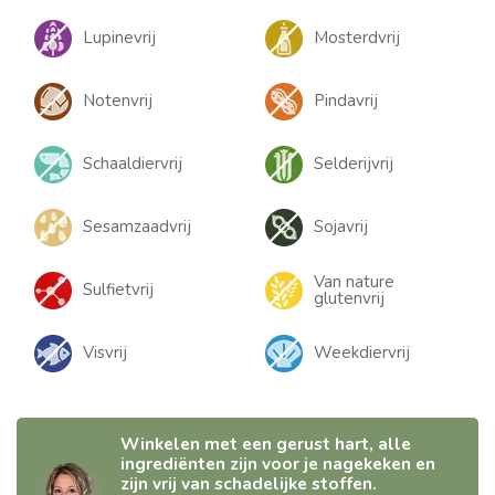
Lupinevrij
Mosterdvrij
Notenvrij
Pindavrij
Schaaldiervrij
Selderijvrij
Sesamzaadvrij
Sojavrij
Van nature
Sulfietvrij
glutenvrij
Visvrij
Weekdiervrij
Winkelen met een gerust hart, alle
ingrediënten zijn voor je nagekeken en
zijn vrij van schadelijke stoffen.