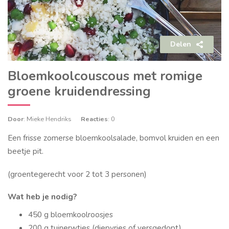
Delen
Bloemkoolcouscous met romige
groene kruidendressing
Door
: Mieke Hendriks
Reacties
: 0
Een frisse zomerse bloemkoolsalade, bomvol kruiden en een
beetje pit.
(groentegerecht voor 2 tot 3 personen)
Wat heb je nodig?
450 g bloemkoolroosjes
200 g tuinerwtjes (diepvries of versgedopt)