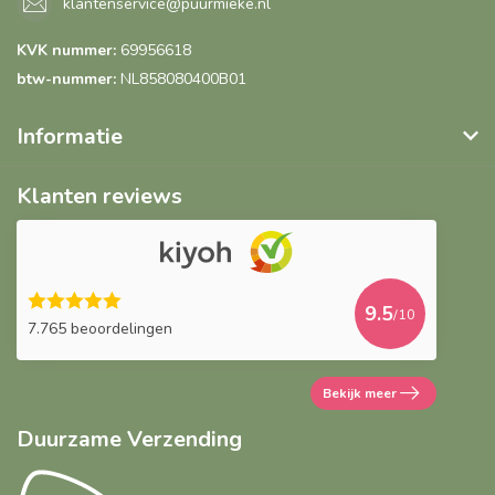
klantenservice@puurmieke.nl
KVK nummer:
69956618
btw-nummer:
NL858080400B01
Informatie
Klanten reviews
9.5
/10
7.765 beoordelingen
Bekijk meer
Duurzame Verzending