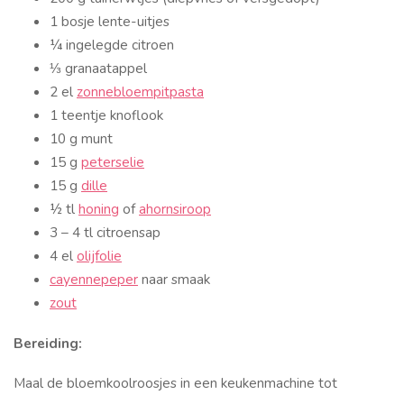
1 bosje lente-uitjes
¼ ingelegde citroen
⅓ granaatappel
2 el
zonnebloempitpasta
1 teentje knoflook
10 g munt
15 g
peterselie
15 g
dille
½ tl
honing
of
ahornsiroop
3 – 4 tl citroensap
4 el
olijfolie
cayennepeper
naar smaak
zout
Bereiding:
Maal de bloemkoolroosjes in een keukenmachine tot