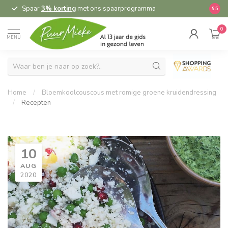
Spaar
3% korting
met ons spaarprogramma
9.5
0
MENU
Home
/
Bloemkoolcouscous met romige groene kruidendressing
/
Recepten
10
AUG
2020