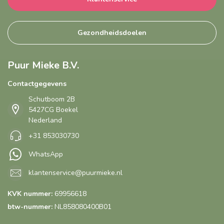
Gezondheidsdoelen
Puur Mieke B.V.
Contactgegevens
Schutboom 2B
5427CG Boekel
Nederland
+31 853030730
WhatsApp
klantenservice@puurmieke.nl
KVK nummer:
69956618
btw-nummer:
NL858080400B01