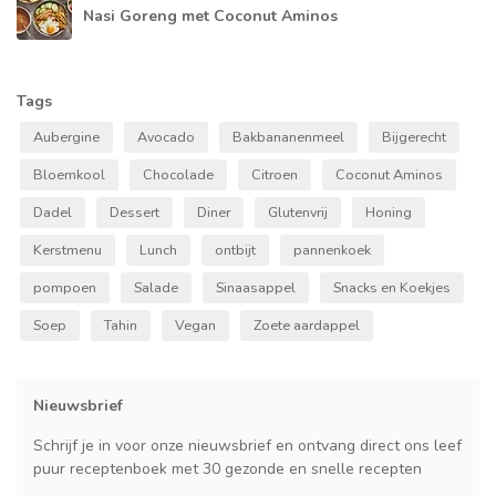
Nasi Goreng met Coconut Aminos
Tags
Aubergine
Avocado
Bakbananenmeel
Bijgerecht
Bloemkool
Chocolade
Citroen
Coconut Aminos
Dadel
Dessert
Diner
Glutenvrij
Honing
Kerstmenu
Lunch
ontbijt
pannenkoek
pompoen
Salade
Sinaasappel
Snacks en Koekjes
Soep
Tahin
Vegan
Zoete aardappel
Nieuwsbrief
Schrijf je in voor onze nieuwsbrief en ontvang direct ons leef
puur receptenboek met 30 gezonde en snelle recepten