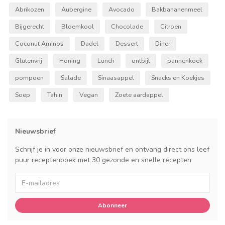
Abrikozen
Aubergine
Avocado
Bakbananenmeel
Bijgerecht
Bloemkool
Chocolade
Citroen
Coconut Aminos
Dadel
Dessert
Diner
Glutenvrij
Honing
Lunch
ontbijt
pannenkoek
pompoen
Salade
Sinaasappel
Snacks en Koekjes
Soep
Tahin
Vegan
Zoete aardappel
Nieuwsbrief
Schrijf je in voor onze nieuwsbrief en ontvang direct ons leef
puur receptenboek met 30 gezonde en snelle recepten
Abonneer