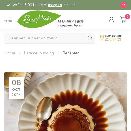
Vóór 16:00 besteld,
morgen
in huis*
5,
9.5
0
MENU
Home
/
Karamel pudding
/
Recepten
08
OCT
2024