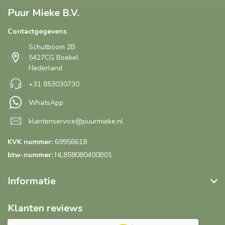
Puur Mieke B.V.
Contactgegevens
Schutboom 2B
5427CG Boekel
Nederland
+31 853030730
WhatsApp
klantenservice@puurmieke.nl
KVK nummer:
69956618
btw-nummer:
NL858080400B01
Informatie
Klanten reviews