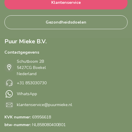
Klantenservice
Gezondheidsdoelen
Puur Mieke B.V.
Contactgegevens
Schutboom 2B
5427CG Boekel
Nederland
+31 853030730
WhatsApp
klantenservice@puurmieke.nl
KVK nummer:
69956618
btw-nummer:
NL858080400B01