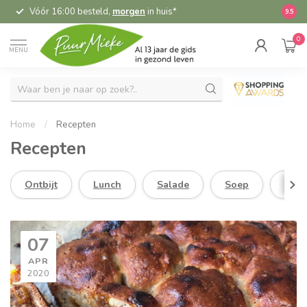
Vóór 16:00 besteld,
morgen
in huis*
5,
9.5
0
MENU
Home
/
Recepten
Recepten
Ontbijt
Lunch
Salade
Soep
Dine
07
APR
2020