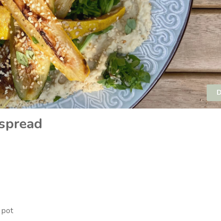
D
nspread
 pot