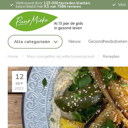
Vertrouwd door
125.000 tevreden klanten
,
Vóór 
beoordeeld met
9,5 van 7686 reviews
Nieuw
Gezondheidsdoelen
Alle categorieën
Home
/
Miso-courgettes op witte bonenspread
/
Recepten
12
SEP
2022