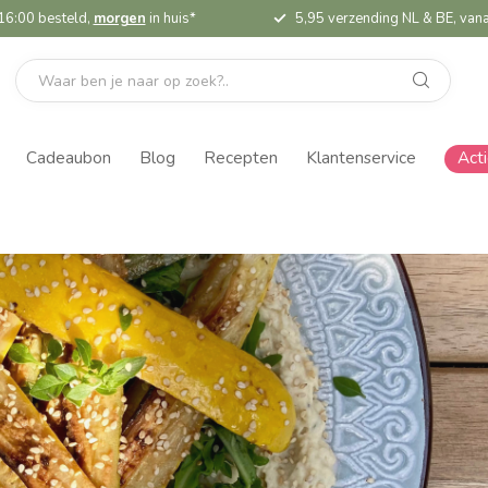
16:00 besteld,
morgen
in huis*
5,95 verzending NL & BE, vana
Cadeaubon
Blog
Recepten
Klantenservice
Act