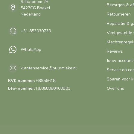
Schutboom 2B
Bezorgen & a
5427CG Boekel
Nederland
Retourneren
Reparatie & g
+31 853030730
Veelgestelde 
Klachtenregel
WhatsApp
Reviews
Jouw account
klantenservice@puurmieke.nl
Service en co
Sparen voor k
KVK nummer:
69956618
btw-nummer:
NL858080400B01
Over ons