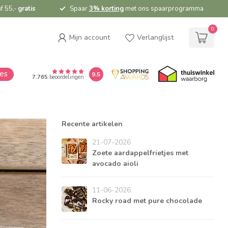
f 55,-
gratis
Spaar
3% korting
met ons spaarprogramma
0
Mijn account
Verlanglijst
ies
9.5
7.765
beoordelingen
Recente artikelen
21-07-2026
Zoete aardappelfrietjes met
avocado aioli
11-06-2026
Rocky road met pure chocolade