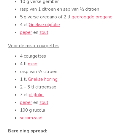
10 g verse gember
rasp van 1 citroen en sap van ½ citroen
5 g verse oregano of 2 tl
gedroogde oregano
4 el
Griekse olijfolie
peper
en
zout
Voor de miso-courgettes
4 courgettes
4 tl
miso
rasp van ½ citroen
1 tl
Griekse honing
2 – 3 tl citroensap
7 el
olijfolie
peper
en
zout
100 g rucola
sesamzaad
Bereiding spread: