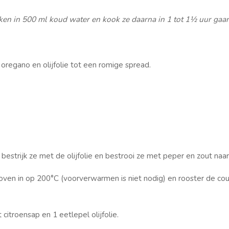
en in 500 ml koud water en kook ze daarna in 1 tot 1½ uur gaar
regano en olijfolie tot een romige spread.
estrijk ze met de olijfolie en bestrooi ze met peper en zout naa
 oven in op 200°C (voorverwarmen is niet nodig) en rooster de co
itroensap en 1 eetlepel olijfolie.