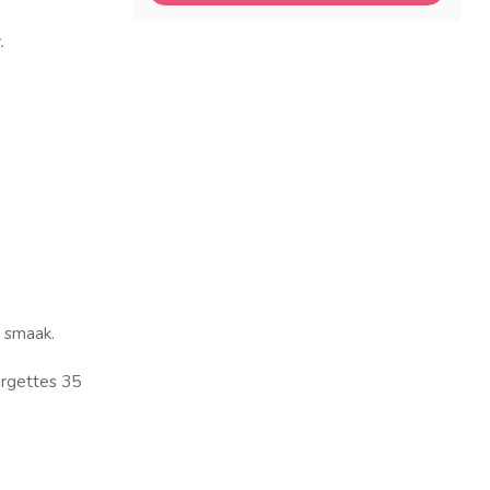
.
r smaak.
urgettes 35