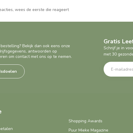
reacties, wees de eerste die reageert
Gratis Le
 bestelling? Bekijk dan ook eens onze
Schrijf je in v
edrijfsgegevens, antwoorden op
met 30 gezonde
eren om contact met ons op te nemen.
dsdoelen
e
Shopping Awards
betalen
Puur Mieke Magazine