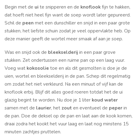
Begin met de
ui
te snipperen en de
knoflook
fijn te hakken,
dat hoeft niet heel fijn want de soep wordt later gepureerd.
Schil de
peen
met een dunschiller en snijd in een paar grote
stukken, het liefste schuin zodat je veel oppervlakte heb. Op
deze manier geeft de wortel meer smaak af aan je soep.
Was en snijd ook de
bleekselderij
in een paar grove
stukken. Zet ondertussen een ruime pan op een laag vuur.
Voeg wat
kokosolie
toe en als dit gesmolten is doe je de
uien, wortel en bleekselderij in de pan. Schep dit regelmatig
om zodat het niet verkleurd. Na een minuut of vijf kan de
knoflook erbij. Blijf dit alles goed roeren totdat het de ui
glazig begint te worden. Nu doe je 1 liter
koud water
samen met de
laurier
, het
zout
en eventueel de
peper
in
de pan. Doe de deksel op de pan en laat aan de kook komen,
draai zodra het kookt het vuur laag en laat nog minstens 15
minuten zachtjes pruttelen.