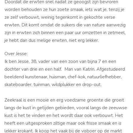
Doordat de erwten snel nadat ze geoogst zijn bevroren
worden behouden ze hun zoete smaak, iets wat je, tenzij je
ze zelf verbouwt, weinig tegenkomt in gekochte verse
erwten. Dit komt omdat de suikers die van nature aanwezig
zijn in erwten zich binnen een paar uur omzetten in zetmeel,
je hebt dan dus melige erwten, niet erg lekker.
Over Jesse:
Ik ben Jesse, 38, vader van een zoon van bijna 7 en een
dochter van drie en een half. Man van Katrin. Afgestudeerd
beeldend kunstenaar, huisman, chef-kok, natuurliefhebber,
skateboarder, tuinman, wildplukker en drop-out.
Zeekraal is een mooie en erg voedzame groente die groeit
langs de kust in getijden gebieden, vooral langs de zeeuwse
kust is het te vinden en het wordt daar ook verbouwt. Het
heeft een uitgesproken ziltige maar ook frisse smaak en is
lekker krokant. Ik koop het vaak bij de visboer op de markt