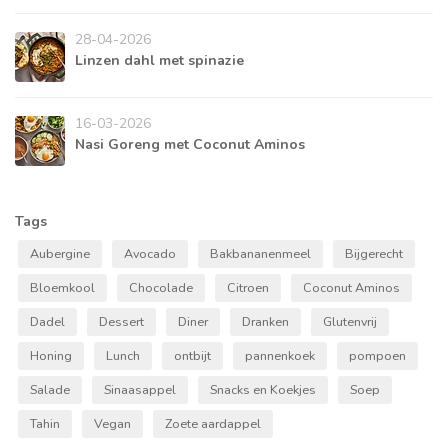
28-04-2026
Linzen dahl met spinazie
16-03-2026
Nasi Goreng met Coconut Aminos
Tags
Aubergine
Avocado
Bakbananenmeel
Bijgerecht
Bloemkool
Chocolade
Citroen
Coconut Aminos
Dadel
Dessert
Diner
Dranken
Glutenvrij
Honing
Lunch
ontbijt
pannenkoek
pompoen
Salade
Sinaasappel
Snacks en Koekjes
Soep
Tahin
Vegan
Zoete aardappel