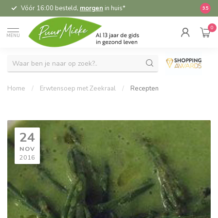
Vóór 16:00 besteld,
morgen
in huis*
5,
9.5
0
MENU
Home
/
Erwtensoep met Zeekraal
/
Recepten
24
NOV
2016