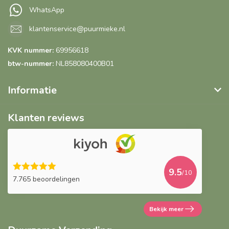
WhatsApp
klantenservice@puurmieke.nl
KVK nummer:
69956618
btw-nummer:
NL858080400B01
Informatie
Klanten reviews
9.5
/10
7.765 beoordelingen
Bekijk meer