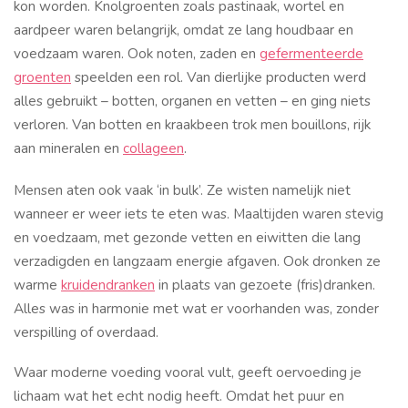
kon worden. Knolgroenten zoals pastinaak, wortel en
aardpeer waren belangrijk, omdat ze lang houdbaar en
voedzaam waren. Ook noten, zaden en
gefermenteerde
groenten
speelden een rol. Van dierlijke producten werd
alles gebruikt – botten, organen en vetten – en ging niets
verloren. Van botten en kraakbeen trok men bouillons, rijk
aan mineralen en
collageen
.
Mensen aten ook vaak ‘in bulk’. Ze wisten namelijk niet
wanneer er weer iets te eten was. Maaltijden waren stevig
en voedzaam, met gezonde vetten en eiwitten die lang
verzadigden en langzaam energie afgaven. Ook dronken ze
warme
kruidendranken
in plaats van gezoete (fris)dranken.
Alles was in harmonie met wat er voorhanden was, zonder
verspilling of overdaad.
Waar moderne voeding vooral vult, geeft oervoeding je
lichaam wat het echt nodig heeft. Omdat het puur en