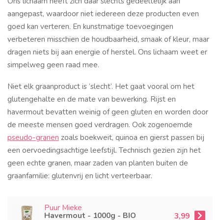
Ons lichaam heeft zich daar slechts gedeeltelijk aan
aangepast, waardoor niet iedereen deze producten even
goed kan verteren. En kunstmatige toevoegingen
verbeteren misschien de houdbaarheid, smaak of kleur, maar
dragen niets bij aan energie of herstel. Ons lichaam weet er
simpelweg geen raad mee.
Niet elk graanproduct is ‘slecht’. Het gaat vooral om het
glutengehalte en de mate van bewerking. Rijst en
havermout bevatten weinig of geen gluten en worden door
de meeste mensen goed verdragen. Ook zogenoemde
pseudo-granen
zoals boekweit, quinoa en gierst passen bij
een oervoedingsachtige leefstijl. Technisch gezien zijn het
geen echte granen, maar zaden van planten buiten de
graanfamilie: glutenvrij en licht verteerbaar.
Puur Mieke
Havermout - 1000g - BIO
3,99