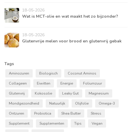
18-05-2026
Wat is MCT-olie en wat maakt het zo bijzonder?
18-05-2026
Glutenvrije melen voor brood en glutenvrij gebak
Tags
Aminozuren
Biologisch
Coconut Aminos
Collageen
Eiwitten
Energie
Foliumzuur
Glutenvrij
Kokosolie
Leaky Gut
Magnesium
Mondgezondheid
Natuurlijk
Olijfolie
Omega-3
Ontzuren
Probiotica
Shea Butter
Stress
Supplement
Supplementen
Tips
Vegan