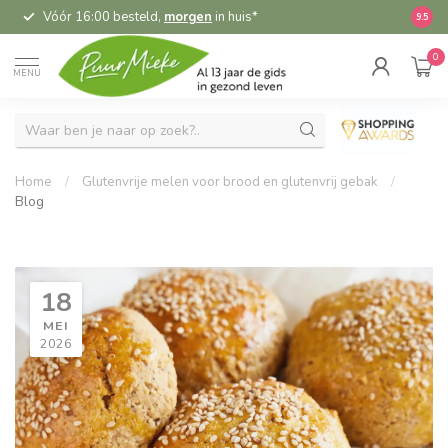
Vóór 16:00 besteld,
morgen
in huis*
5,
9.5
0
MENU
Home
/
Glutenvrije melen voor brood en glutenvrij gebak
/
Blog
18
MEI
2026