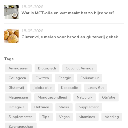
18-05-2026
Wat is MCT-olie en wat maakt het zo bijzonder?
18-05-2026
Glutenvrije melen voor brood en glutenvrij gebak
Tags
Aminozuren
Biologisch
Coconut Aminos
Collageen
Eiwitten
Energie
Foliumzuur
Glutenvrij
jojoba olie
Kokosolie
Leaky Gut
Magnesium
Mondgezondheid
Natuurlijk
Olijfolie
Omega-3
Ontzuren
Stress
Supplement
Supplementen
Tips
Vegan
vitamines
Voeding
Zwangerschap