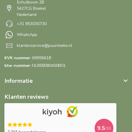
Schutboom 2B
5427CG Boekel
Nederland
+31 853030730
WhatsApp
klantenservice@puurmieke.nl
KVK nummer:
69956618
btw-nummer:
NL858080400B01
Informatie
Klanten reviews
9.5
/10