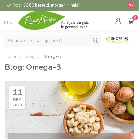
Vóór 16:00 besteld,
morgen
in huis*
5,
9.5
0
MENU
Home
/
Blog
/
Omega-3
Blog: Omega-3
11
DEC
2023