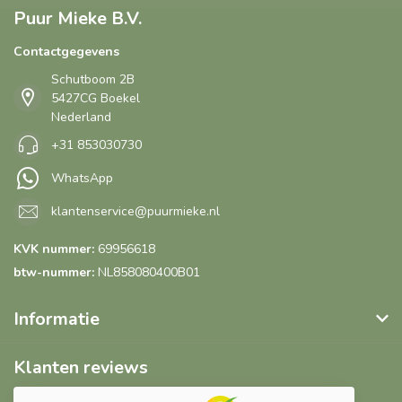
Puur Mieke B.V.
Contactgegevens
Schutboom 2B
5427CG Boekel
Nederland
+31 853030730
WhatsApp
klantenservice@puurmieke.nl
KVK nummer:
69956618
btw-nummer:
NL858080400B01
Informatie
Klanten reviews