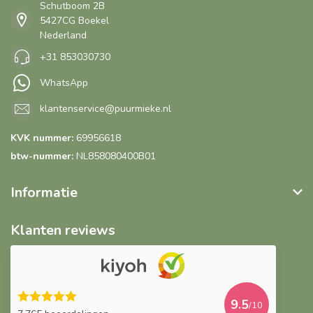
Schutboom 2B
5427CG Boekel
Nederland
+31 853030730
WhatsApp
klantenservice@puurmieke.nl
KVK nummer:
69956618
btw-nummer:
NL858080400B01
Informatie
Klanten reviews
9.5
/10