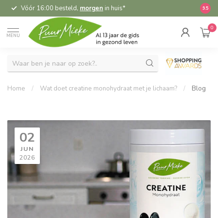
Vóór 16:00 besteld,
morgen
in huis*
5,
9.5
0
MENU
Home
/
Wat doet creatine monohydraat met je lichaam?
/
Blog
02
JUN
2026