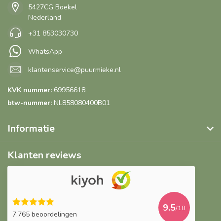
5427CG Boekel
Nederland
+31 853030730
WhatsApp
klantenservice@puurmieke.nl
KVK nummer:
69956618
btw-nummer:
NL858080400B01
Informatie
Klanten reviews
9.5
/10
7.765 beoordelingen