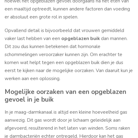
hoewel het opgeblazen gevoel doorgaans na het eten van
een maaltijd optreedt, kunnen andere factoren dan voeding
er absoluut een grote rol in spelen.
Opvallend detail is bijvoorbeeld dat vrouwen gemiddeld
vaker last hebben van een
opgeblazen buik
dan mannen.
Dit zou dus kunnen betekenen dat hormonale
schommelingen veroorzaker kunnen zijn. Om erachter te
komen wat helpt tegen een opgeblazen buik dien je dus
eerst te kijken naar de mogelijke oorzaken. Van daaruit kun je
werken aan een oplossing.
Mogelijke oorzaken van een opgeblazen
gevoel in je buik
In je maag-darmkanaal is altijd een kleine hoeveelheid gas
aanwezig. Dit gas wordt door je lichaam geleidelijk aan
afgevoerd, resulterend in het laten van winden. Soms raken
je darmbacteriën echter ontregeld. Hierdoor kan het gas