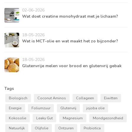
02-06-2026
Wat doet creatine monohydraat met je lichaam?
18-05-2026
Wat is MCT-olie en wat maakt het zo bijzonder?
18-05-2026
Glutenvrije melen voor brood en glutenvrij gebak
Tags
Biologisch
Coconut Aminos
Collageen
Eiwitten
Energie
Foliumzuur
Glutenvrij
jojoba olie
Kokosolie
Leaky Gut
Magnesium
Mondgezondheid
Natuurlijk
Olijfolie
Ontzuren
Probiotica