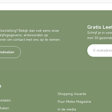
Gratis Le
 bestelling? Bekijk dan ook eens onze
Schrijf je in v
edrijfsgegevens, antwoorden op
met 30 gezonde
eren om contact met ons op te nemen.
dsdoelen
e
Shopping Awards
betalen
Puur Mieke Magazine
fhalen
In de media