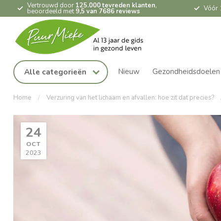
Vertrouwd door
125.000 tevreden klanten
,
Vóór 
beoordeeld met
9,5 van 7686 reviews
Nieuw
Gezondheidsdoelen
Alle categorieën
Home
/
Verzuring van het lichaam en afvallen: hoe zit dat precies?
24
OCT
2023