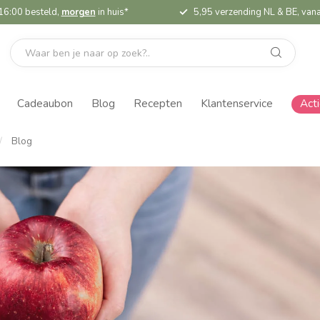
16:00 besteld,
morgen
in huis*
5,95 verzending NL & BE, vana
Cadeaubon
Blog
Recepten
Klantenservice
Act
/
Blog