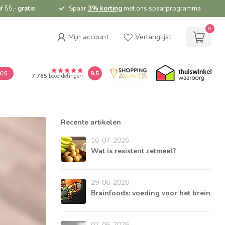
f 55,-
gratis
Spaar
3% korting
met ons spaarprogramma
0
Mijn account
Verlanglijst
ies
9.5
7.765
beoordelingen
Recente artikelen
16-07-2026
Wat is resistent zetmeel?
29-06-2026
Brainfoods: voeding voor het brein
02-06-2026