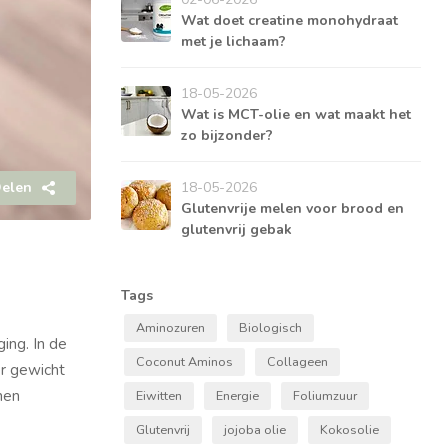
Wat doet creatine monohydraat
met je lichaam?
18-05-2026
Wat is MCT-olie en wat maakt het
zo bijzonder?
elen
18-05-2026
Glutenvrije melen voor brood en
glutenvrij gebak
Tags
Aminozuren
Biologisch
ing. In de
Coconut Aminos
Collageen
er gewicht
nen
Eiwitten
Energie
Foliumzuur
Glutenvrij
jojoba olie
Kokosolie