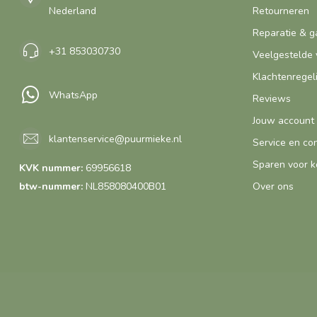
Nederland
Retourneren
Reparatie & g
+31 853030730
Veelgestelde 
Klachtenregel
WhatsApp
Reviews
Jouw account
klantenservice@puurmieke.nl
Service en co
Sparen voor k
KVK nummer:
69956618
btw-nummer:
NL858080400B01
Over ons