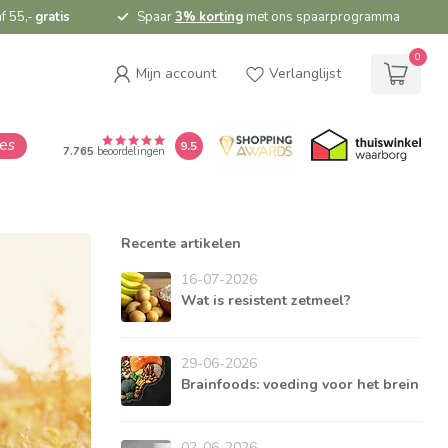
f 55,-
gratis
Spaar
3% korting
met ons spaarprogramma
0
Mijn account
Verlanglijst
ies
9.5
7.765
beoordelingen
Recente artikelen
16-07-2026
Wat is resistent zetmeel?
29-06-2026
Brainfoods: voeding voor het brein
02-06-2026