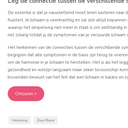
Leg de connectie tussen de verschillend
De essentie is dat je nauwlettend moet leren luisteren naar de
fluistert. Je lichaam is veerkrachtig en zal zich altijd insp
waarop het simpelweg niet meer in staat is om zelfstandig in
net zolang totdat jij de symptomen van je verzuurde lichaam s
Het herkennen van de connecties tussen de verschillende sym
begrijpen dat alle symptomen in de basis zijn terug te voer
om de harmonie in je lichaam te herstellen. Het is als het le
gezondheid en welzijn langzaam maar zeker tevoorschijn komt. 
bovendien bewust van het feit dat een lichaam in balans en s
Ontzuren >
Verzuring
Zuur-Base