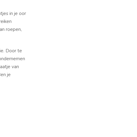
jes in je oor
reiken
aan roepen,
ie. Door te
n ondernemen
laatje van
Ben je