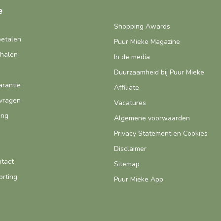
e
Shopping Awards
betalen
Puur Mieke Magazine
fhalen
In de media
Duurzaamheid bij Puur Mieke
arantie
Affiliate
vragen
Vacatures
ing
Algemene voorwaarden
Privacy Statement en Cookies
Disclaimer
ntact
Sitemap
orting
Puur Mieke App