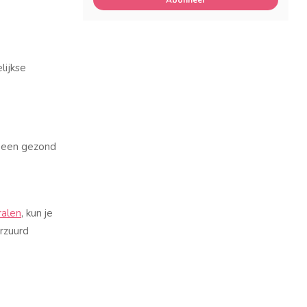
Abonneer
lijkse
t een gezond
ralen
, kun je
erzuurd