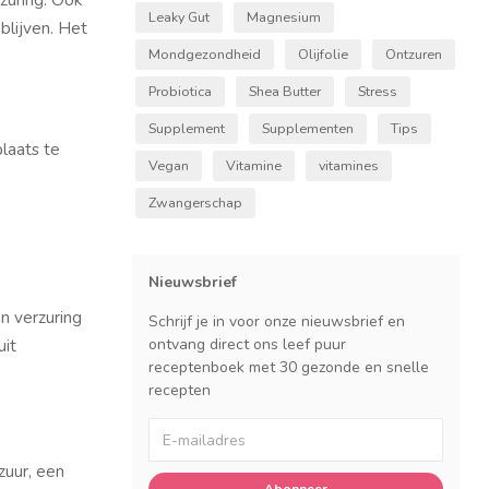
Leaky Gut
Magnesium
blijven. Het
Mondgezondheid
Olijfolie
Ontzuren
Probiotica
Shea Butter
Stress
Supplement
Supplementen
Tips
laats te
Vegan
Vitamine
vitamines
Zwangerschap
Nieuwsbrief
n verzuring
Schrijf je in voor onze nieuwsbrief en
ontvang direct ons leef puur
uit
receptenboek met 30 gezonde en snelle
recepten
uur, een