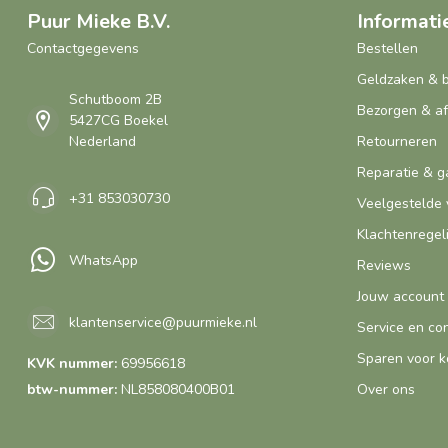
Puur Mieke B.V.
Informati
Contactgegevens
Bestellen
Geldzaken & 
Schutboom 2B
Bezorgen & a
5427CG Boekel
Nederland
Retourneren
Reparatie & g
+31 853030730
Veelgestelde 
Klachtenregel
WhatsApp
Reviews
Jouw account
klantenservice@puurmieke.nl
Service en co
Sparen voor k
KVK nummer:
69956618
btw-nummer:
NL858080400B01
Over ons