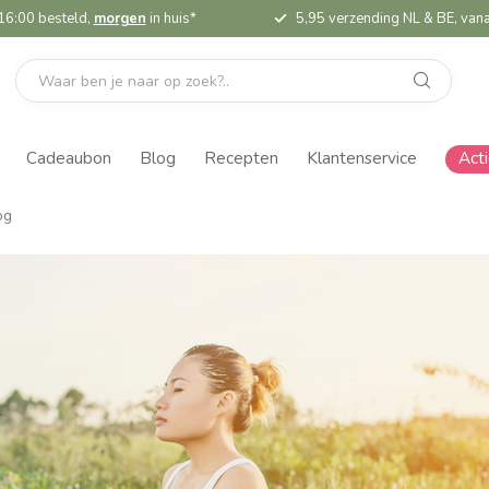
16:00 besteld,
morgen
in huis*
5,95 verzending NL & BE, vana
Cadeaubon
Blog
Recepten
Klantenservice
Act
og