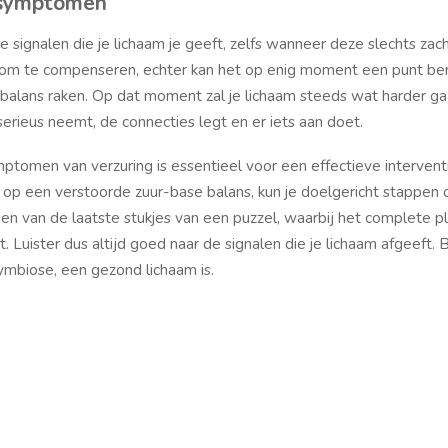
e symptomen
 signalen die je lichaam je geeft, zelfs wanneer deze slechts zacht
annen om te compenseren, echter kan het op enig moment een punt be
 balans raken. Op dat moment zal je lichaam steeds wat harder g
erieus neemt, de connecties legt en er iets aan doet.
ptomen van verzuring is essentieel voor een effectieve intervent
en op een verstoorde zuur-base balans, kun je doelgericht stappe
ggen van de laatste stukjes van een puzzel, waarbij het complete p
Luister dus altijd goed naar de signalen die je lichaam afgeeft. 
ymbiose, een gezond lichaam is.