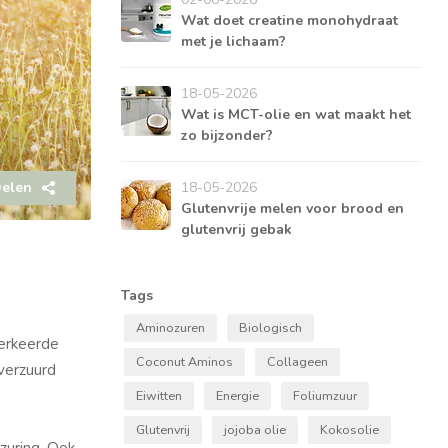
Wat doet creatine monohydraat
met je lichaam?
18-05-2026
Wat is MCT-olie en wat maakt het
zo bijzonder?
elen
18-05-2026
Glutenvrije melen voor brood en
glutenvrij gebak
Tags
Aminozuren
Biologisch
verkeerde
Coconut Aminos
Collageen
 verzuurd
Eiwitten
Energie
Foliumzuur
Glutenvrij
jojoba olie
Kokosolie
rzuring. Ook