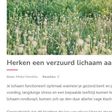
Herken een verzuurd lichaam a
Door
: Mieke Hendriks
Reacties
: 0
Je lichaam functioneert optimaal wanneer je gezond bent en je
voeding, langdurige stress en een bepaalde leefstijl kunnen 
lichaam rondloopt, kunnen zich op den duur allerlei vage klac
Ogenschijnlijk zijn dit klachten die los van elkaar lijken te s