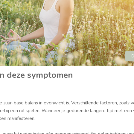
D
an deze symptomen
 zuur-base balans in evenwicht is. Verschillende factoren, zoals 
hierbij een rol spelen. Wanneer je gedurende langere tijd met een
hten manifesteren.
taan, maar bij nader inzien één gemeenschappelijke deler hebben: ve