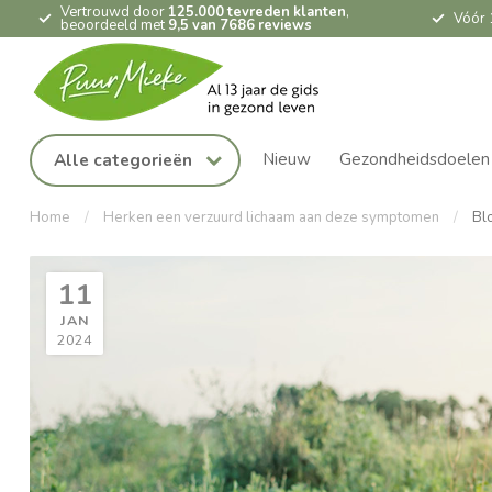
Vertrouwd door
125.000 tevreden klanten
,
Vóór 
beoordeeld met
9,5 van 7686 reviews
Nieuw
Gezondheidsdoelen
Alle categorieën
Home
/
Herken een verzuurd lichaam aan deze symptomen
/
Bl
11
JAN
2024