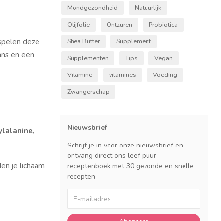
Mondgezondheid
Natuurlijk
Olijfolie
Ontzuren
Probiotica
 spelen deze
Shea Butter
Supplement
ans en een
Supplementen
Tips
Vegan
Vitamine
vitamines
Voeding
Zwangerschap
Nieuwsbrief
ylalanine,
Schrijf je in voor onze nieuwsbrief en
ontvang direct ons leef puur
en je lichaam
receptenboek met 30 gezonde en snelle
recepten