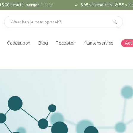
16:00 besteld,
morgen
in huis*
5,95 verzending NL & BE, vana
Cadeaubon
Blog
Recepten
Klantenservice
Act