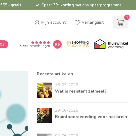
f 55,-
gratis
Spaar
3% korting
met ons spaarprogramma
0
Mijn account
Verlanglijst
ies
9.5
7.765
beoordelingen
Recente artikelen
16-07-2026
Wat is resistent zetmeel?
29-06-2026
Brainfoods: voeding voor het brein
02-06-2026