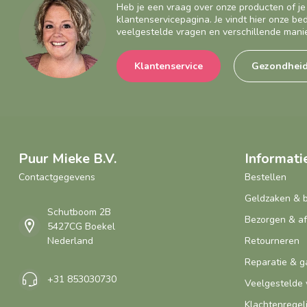
Heb je een vraag over onze producten of je
klantenservicepagina. Je vindt hier onze b
veelgestelde vragen en verschillende mani
Klantenservice
Gezondhei
Puur Mieke B.V.
Informati
Contactgegevens
Bestellen
Geldzaken & 
Schutboom 2B
Bezorgen & a
5427CG Boekel
Nederland
Retourneren
Reparatie & g
+31 853030730
Veelgestelde 
Klachtenregel