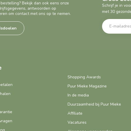
 bestelling? Bekijk dan ook eens onze
Schrijf je in v
edrijfsgegevens, antwoorden op
met 30 gezonde
eren om contact met ons op te nemen.
dsdoelen
e
Shopping Awards
betalen
Puur Mieke Magazine
fhalen
In de media
Duurzaamheid bij Puur Mieke
arantie
Affiliate
vragen
Vacatures
ing