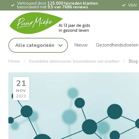
Vertrouwd door
125.000 tevreden klanten
,
Vóór 
beoordeeld met
9,5 van 7686 reviews
Nieuw
Gezondheidsdoelen
Alle categorieën
Home
/
Essentiële aminozuren: bouwstenen van eiwitten
/
Blog
21
NOV
2023