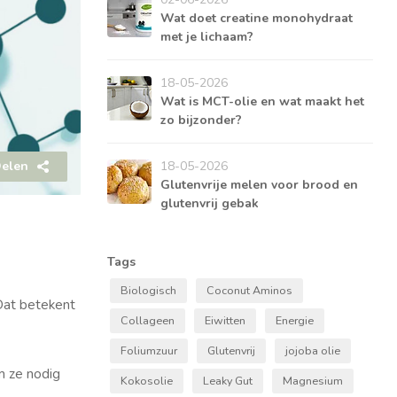
Wat doet creatine monohydraat
met je lichaam?
18-05-2026
Wat is MCT-olie en wat maakt het
zo bijzonder?
elen
18-05-2026
Glutenvrije melen voor brood en
glutenvrij gebak
Tags
Biologisch
Coconut Aminos
 Dat betekent
Collageen
Eiwitten
Energie
Foliumzuur
Glutenvrij
jojoba olie
m ze nodig
Kokosolie
Leaky Gut
Magnesium