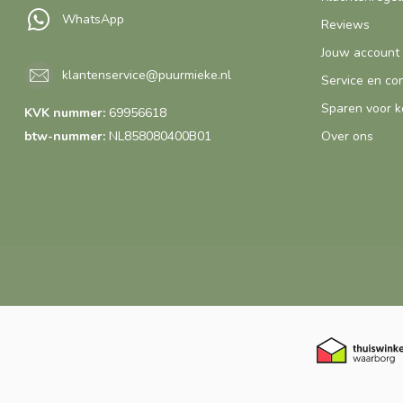
WhatsApp
Reviews
Jouw account
klantenservice@puurmieke.nl
Service en co
Sparen voor k
KVK nummer:
69956618
btw-nummer:
NL858080400B01
Over ons