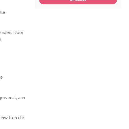
Abonneer
lle
 zaden. Door
l.
le
 gewenst, aan
seiwitten die