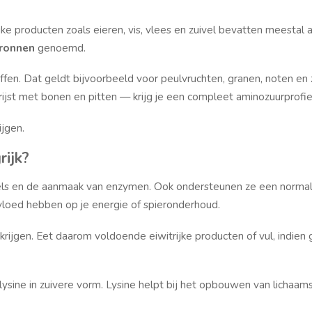
jke producten zoals eieren, vis, vlees en zuivel bevatten meestal a
bronnen
genoemd.
fen. Dat geldt bijvoorbeeld voor peulvruchten, granen, noten en
ijst met bonen en pitten — krijg je een compleet aminozuurprofie
jgen.
rijk?
sels en de aanmaak van enzymen. Ook ondersteunen ze een norma
invloed hebben op je energie of spieronderhoud.
ijgen. Eet daarom voldoende eiwitrijke producten of vul, indien
lysine in zuivere vorm. Lysine helpt bij het opbouwen van lichaam