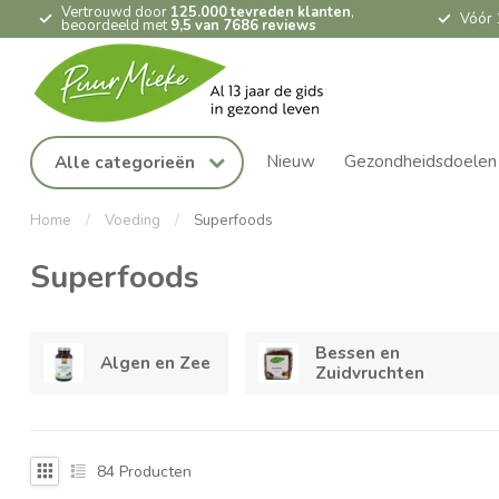
Vertrouwd door
125.000 tevreden klanten
,
Vóór 
beoordeeld met
9,5 van 7686 reviews
Nieuw
Gezondheidsdoelen
Alle categorieën
Home
/
Voeding
/
Superfoods
Superfoods
Bessen en
Algen en Zee
Zuidvruchten
84
Producten