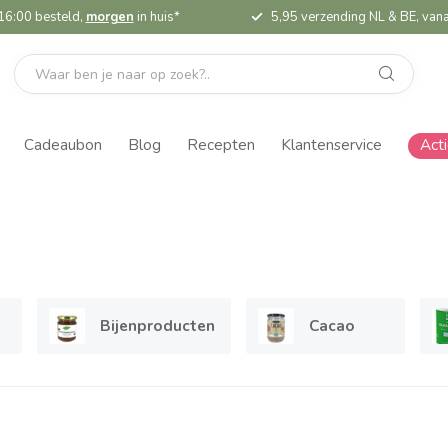
16:00 besteld,
morgen
in huis*
5,95 verzending NL & BE, vana
Cadeaubon
Blog
Recepten
Klantenservice
Act
Bijenproducten
Cacao