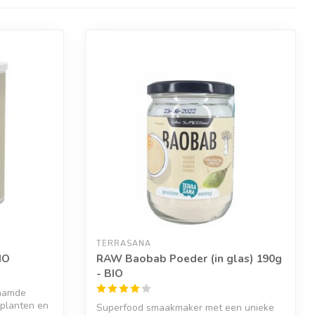
TERRASANA
IO
RAW Baobab Poeder (in glas) 190g
- BIO
naamde
 planten en
Superfood smaakmaker met een unieke