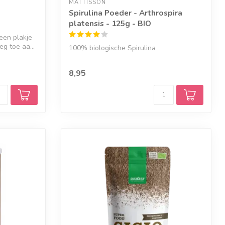
MATTISSON
Spirulina Poeder - Arthrospira
platensis - 125g - BIO
een plakje
eg toe aa...
100% biologische Spirulina
8,95