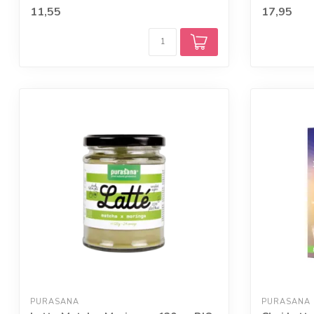
eiwitp...
11,55
17,95
PURASANA
PURASANA