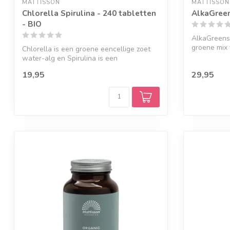
MATTISSON
MATTISSON
Chlorella Spirulina - 240 tabletten
AlkaGreen
- BIO
AlkaGreens 
groene mix
Chlorella is een groene eencellige zoet
i...
water-alg en Spirulina is een
blauwgroen...
19,95
29,95