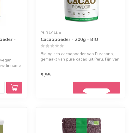
PURASANA
oeder -
Cacaopoeder - 200g - BIO
Biologisch cacaopoeder van Purasana,
gemaakt van pure cacao uit Peru. Fijn van
 vegan
s...
eiwitinname
9,95
Geef een seintje