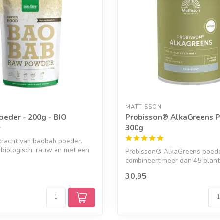
MATTISSON
eder - 200g - BIO
Probisson® AlkaGreens P
300g
kracht van baobab poeder.
biologisch, rauw en met een
Probisson® AlkaGreens poed
combineert meer dan 45 plant
ingrediënten me...
30,95