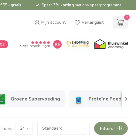
f 55,-
gratis
Spaar
3% korting
met ons spaarprogramma
0
Mijn account
Verlanglijst
ies
9.5
7.765
beoordelingen
Groene Supervoeding
Proteïne Poeders
Toon:
Filters