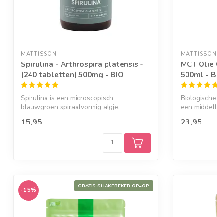
MATTISSON
MATTISSON
Spirulina - Arthrospira platensis -
MCT Olie 
(240 tabletten) 500mg - BIO
500ml - B
Spirulina is een microscopisch
Biologische
blauwgroen spiraalvormig algje.
een middell
ba...
15,95
23,95
GRATIS SHAKEBEKER OP=OP
-15%