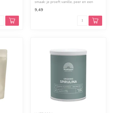
smaak: je proeft vanille, peer en een
vleugj...
9,49