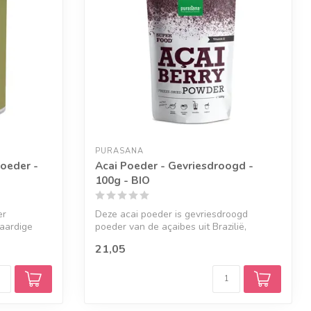
PURASANA
oeder -
Acai Poeder - Gevriesdroogd -
100g - BIO
er
Deze acai poeder is gevriesdroogd
aardige
poeder van de açaibes uit Brazilië,
gemaakt va...
21,05